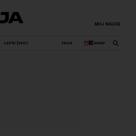
MOJ NALOG
SHOP
LEPŠI ŽIVOT
TECH