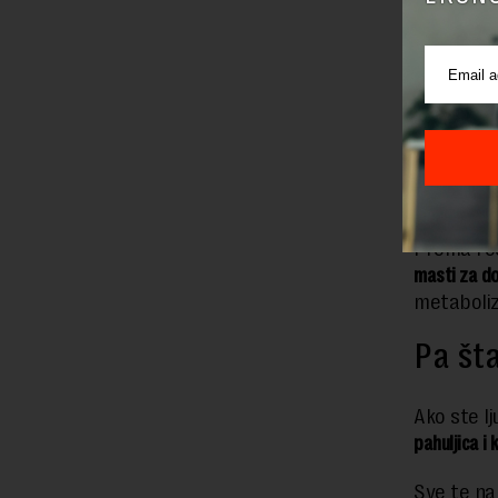
Pored „la
se kloniti
glad vrlo
Suština h
nutritivnim
nego što 
Prema reč
masti za d
metaboli
Pa št
Ako ste lj
pahuljica i 
Sve te na