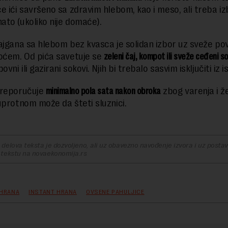
e ići savršeno sa zdravim hlebom, kao i meso, ali treba i
to (ukoliko nije domaće).
ajgana sa hlebom bez kvasca je solidan izbor uz sveže pov
oćem. Od pića savetuje se
zeleni čaj, kompot ili sveže ceđeni so
ovni ili gazirani sokovi. Njih bi trebalo sasvim isključiti iz 
preporučuje
minimalno pola sata nakon obroka
zbog varenja i 
uprotnom može da šteti sluznici.
delova teksta je dozvoljeno, ali uz obavezno navođenje izvora i uz postavl
 tekstu na novaekonomija.rs
HRANA
INSTANT HRANA
OVSENE PAHULJICE