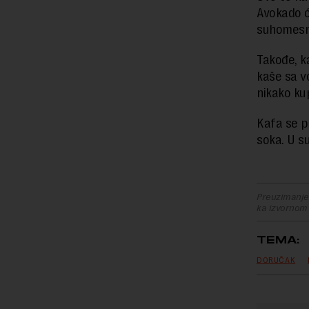
Avokado ć
suhomesna
Takođe, k
kaše sa v
nikako kup
Kafa se 
soka. U s
Preuzimanje 
ka izvornom
TEMA:
DORUČAK