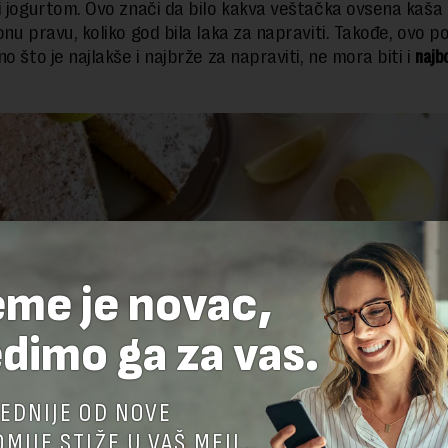
i jogurtom. Ovo znači da bilo kakva veštačka ovsena kaša
onu pravu, koliko god bila laka za napraviti. Takođe, ovo p
o što je najlakše i najbrže za napraviti, ne mora biti i
najbo
eme je novac,
dimo ga za vas.
EDNIJE OD NOVE
MIJE STIŽE U VAŠ MEJL.