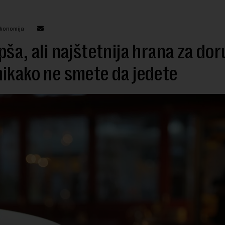
ekonomija
pša, ali najštetnija hrana za dor
ikako ne smete da jedete