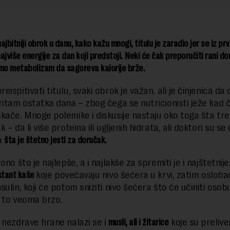
ajbitniji obrok u danu, kako kažu mnogi, titulu je zaradio jer se iz p
ajviše energije za dan koji predstoji. Neki će čak preporučiti rani d
o metabolizam da sagoreva kalorije brže.
ispitivati titulu, svaki obrok je važan, ali je činjenica da
ritam ostatka dana – zbog čega se nutricionisti ježe kad 
kače. Mnoge polemike i diskusije nastaju oko toga šta tre
 – da li više proteina ili ugljenih hidrata, ali doktori su se 
a
šta je štetno jesti za doručak.
ono što je najlepše, a i najlakše za spremiti je i najštetnije
stant kaše
koje povećavaju nivo šećera u krvi, zatim osloba
sulin, koji će potom sniziti nivo šećera što će učiniti oso
 to veoma brzo.
 nezdrave hrane nalazi se i
musli, ali i žitarice
koje su preliv