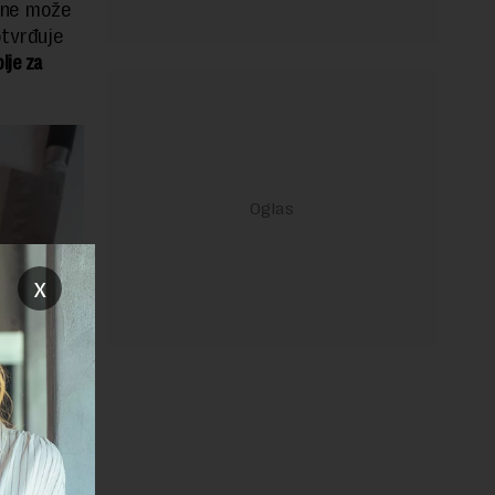
 ne može
otvrđuje
lje za
x