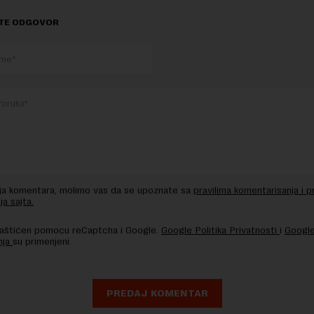
TE ODGOVOR
nja komentara, molimo vas da se upoznate sa
pravilima komentarisanja i p
ja sajta.
 zaštićen pomocu reCaptcha i Google.
Google Politika Privatnosti
i
Google
nja
su primenjeni.