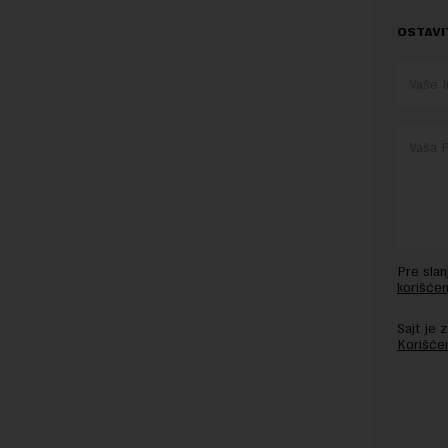
OSTAVI
Pre sla
korišćen
Sajt je
Korišće