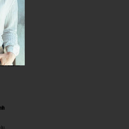
or. Treba
 će se
i
 hrane
žim.
na i dobrih
nih
lu.