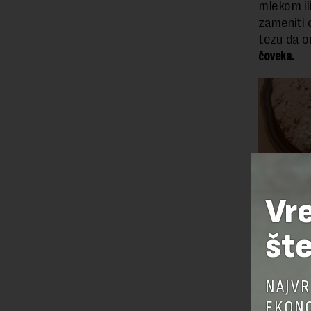
mlekom il
zameniti 
tezu da on
čoveka.
Vr
šte
NAJVR
EKONO