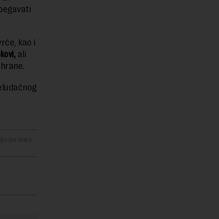
zbegavati
rće, kao i
kovi,
ali
ishrane.
želudačnog
janje linka