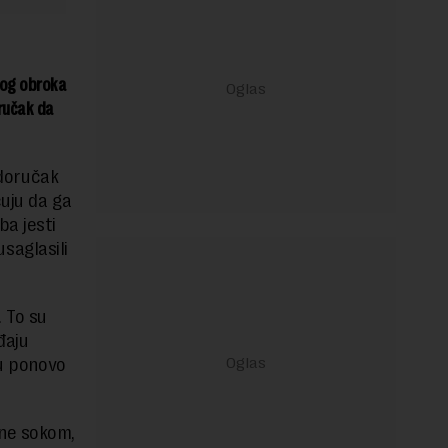
rvog obroka
oručak da
 doručak
čuju da ga
ba jesti
usaglasili
. To su
đaju
bu ponovo
ene sokom,