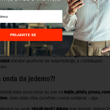
žnih“ ovsenih,
previše slatkog
za doručak isto nije dobar izb
zaslađivača, svežih peciva, kolača ili torti.
Nutricionisti tvrde da
 brzo vratiti jer se nisu unele potrebne supstance.
rane, pa i samog doručka se ne ogleda samo u ukusu, već 
PRIJAVITE SE
 vrednostima.
Ako se telo i um ne osećaju sito unećemo više
nam je zapravo potrebno i napraviti sebi ostatak dana te
ima nutricionista kombinacija
složenih ugljenih hidrata, protei
oručak
uticaće pozitivno na raspoloženje, a i celokupan
zam.
a onda da jedemo?!
ubitelji kaša pravi izbor su one od
heljde, pirinča, prosoa, ovse
kinoe.
Jako malo ribe, ćuretine i svima omiljena – jaja.
mirnice su pune
zdravih masti i vlakana
koje koriste našem te