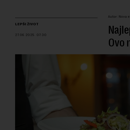
Autor: Nova 
LEPŠI ŽIVOT
Najle
27.06.2025.
07:30
Ovo n