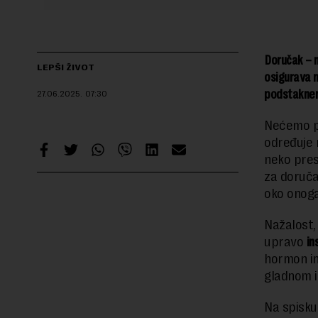
Doručak – n
LEPŠI ŽIVOT
osigurava n
podstaknem
27.06.2025.
07:30
Nećemo pre
određuje 
neko pres
za doručak
oko onog
Nažalost, 
upravo
in
hormon in
gladnom i
Na spisku