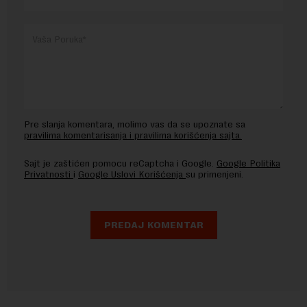
Pre slanja komentara, molimo vas da se upoznate sa
pravilima komentarisanja i pravilima korišćenja sajta.
Sajt je zaštićen pomocu reCaptcha i Google.
Google Politika
Privatnosti
i
Google Uslovi Korišćenja
su primenjeni.