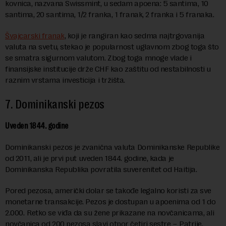
kovnica, nazvana Swissmint, u sedam apoena: 5 santima, 10
santima, 20 santima, 1/2 franka, 1 franak, 2 franka i 5 franaka.
Švajcarski franak
, koji je rangiran kao sedma najtrgovanija
valuta na svetu, stekao je popularnost uglavnom zbog toga što
se smatra sigurnom valutom. Zbog toga mnoge vlade i
finansijske institucije drže CHF kao zaštitu od nestabilnosti u
raznim vrstama investicija i tržišta.
7. Dominikanski pezos
Uveden 1844. godine
Dominikanski pezos je zvanična valuta Dominikanske Republike
od 2011, ali je prvi put uveden 1844. godine, kada je
Dominikanska Republika povratila suverenitet od Haitija.
Pored pezosa, američki dolar se takođe legalno koristi za sve
monetarne transakcije. Pezos je dostupan u apoenima od 1
do
2.000
. R
etko se viđa da su žene prikazane na novčanicama, ali
novčanica od 200 pezosa slavi otpor četiri sestre – Patrije,