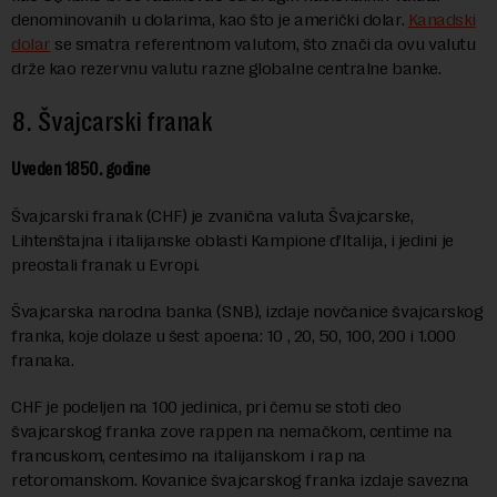
denominovanih u dolarima, kao što je američki dolar.
Kanadski
dolar
se smatra referentnom valutom, što znači da ovu valutu
drže kao rezervnu valutu razne globalne centralne banke.
8. Švajcarski franak
Uveden 1850. godine
Švajcarski franak (CHF) je zvanična valuta Švajcarske,
Lihtenštajna i italijanske oblasti Kampione d’Italija, i jedini je
preostali franak u Evropi.
Švajcarska narodna banka (SNB), izdaje novčanice švajcarskog
franka, koje dolaze u šest apoena: 10 , 20, 50, 100, 200 i 1.000
franaka.
CHF je podeljen na 100 jedinica, pri čemu se stoti deo
švajcarskog franka zove rappen na nemačkom, centime na
francuskom, centesimo na italijanskom i rap na
retoromanskom. Kovanice švajcarskog franka izdaje savezna