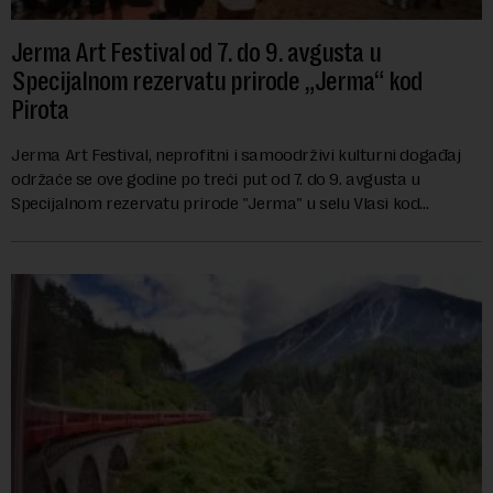
Jerma Art Festival od 7. do 9. avgusta u
Specijalnom rezervatu prirode „Jerma“ kod
Pirota
Jerma Art Festival, neprofitni i samoodrživi kulturni događaj
održaće se ove godine po treći put od 7. do 9. avgusta u
Specijalnom rezervatu prirode "Jerma" u selu Vlasi kod
Pirota.Festival okuplja umetn...