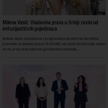
Milena Vasić: Vladavina prava u Srbiji zavisi od
entuzijastičnih pojedinaca
Milena Vasić, advokatica i programska direktorka Komiteta
pravnika za ljudska prava (YUCOM), već duže od decenije nalazi
se na prvoj liniji odbrane građanskih sloboda,
marginalizovanih grupa, žrtava diskrimi...