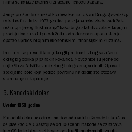
njima se nalaze istorijski značajne ličnosti Japana.
Jen je prošao kroz nekoliko devalvacija tokom Drugog svetskog
rata i naftne krize 1973. godine, pa je japanska vlada zadržala
režim „prljavog fluktuiranja“ kako bi ga stabilizovala – kupuju i
prodaju jen kako bi ga održali u određenom rasponu. Jen je
opstao uprkos brojnim ekonomskim i finansijskim krizama.
Ime „jen“ se prevodi kao „okrugli predmet“ zbog savršeno
okruglog oblika japanskih kovanica. Novčanice su jedne od
najtežih za falsifikovanje zbog holograma, vodenih žigova i
specijalne boje koja podiže površinu na dodir, što otežava
štampanje ili kopiranje.
9. Kanadski dolar
Uveden 1858. godine
Kanadski dolar se odnosi na domaću valutu Kanade i skraćeno
se piše kao CAD. Sastoji se od 100 centi i takođe se označava
kao C$ kako bi se razlikovao od drugih nacionalnih valuta