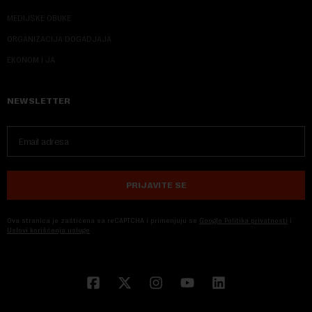
MEDIJSKE OBUKE
ORGANIZACIJA DOGADJAJA
EKONOM I JA
NEWSLETTER
PRIJAVITE SE
Ova stranica je zaštićena sa reCAPTCHA i primenjuju se
Google Politika privatnosti
i
Uslovi korišćenja usluge