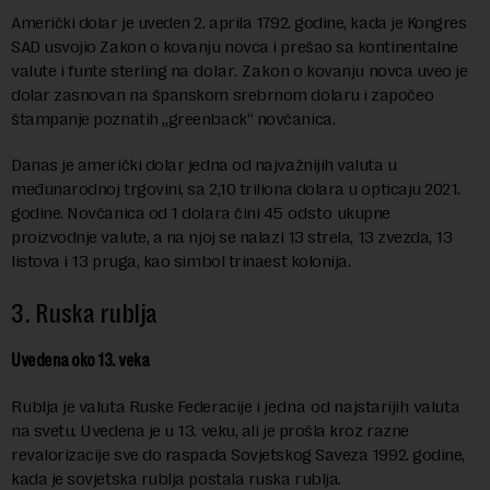
Američki dolar je uveden 2. aprila 1792. godine, kada je Kongres
SAD usvojio Zakon o kovanju novca i prešao sa kontinentalne
valute i funte sterling na
dolar. Zakon
o kovanju novca uveo je
dolar zasnovan na španskom srebrnom dolaru i započeo
štampanje poznatih „greenback“ novčanica.
Danas je američki dolar jedna od najvažnijih valuta u
međunarodnoj trgovini, sa 2,10 triliona dolara u opticaju 2021.
godine. Novčanica od 1 dolara čini 45
odsto
ukupne
proizvodnje valute, a na njoj se nalazi 13 strela, 13 zvezda, 13
listova i 13 pruga, kao simbol trinaest kolonija.
3. Ruska rublja
Uvedena oko 13. veka
R
ublja je valuta Ruske Federacije i
jedna od
najstarij
ih
valuta
na svetu. Uvedena je u 13. veku, ali je prošla kroz razne
revalorizacije sve do raspada Sovjetskog Saveza 1992. godine,
kada je sovjetska rublja postala ruska rublja.