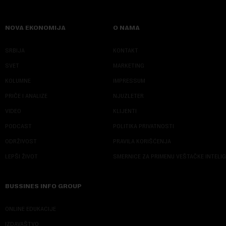
NOVA EKONOMIJA
O NAMA
SRBIJA
KONTAKT
SVET
MARKETING
KOLUMNE
IMPRESSUM
PRIČE I ANALIZE
NJUZLETER
VIDEO
KLIJENTI
PODCAST
POLITIKA PRIVATNOSTI
ODRŽIVOST
PRAVILA KORIŠĆENJA
LEPŠI ŽIVOT
SMERNICE ZA PRIMENU VEŠTAČKE INTELI
BUSSINES INFO GROUP
ONLINE EDUKACIJE
IZDAVAŠTVO