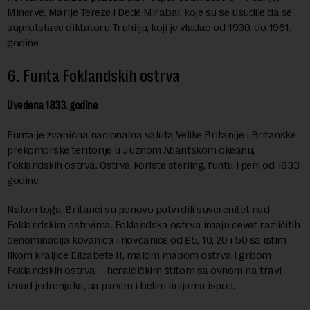
Minerve, Marije Tereze i Dedé Mirabal, koje su se usudile da se
suprotstave diktatoru Truhilju, koji je vladao od 1930. do 1961.
godine.
6. Funtа Foklandskih ostrva
Uvedena 1833. godine
Funta je zvanična nacionalna valuta Velike Britanije i Britanske
prekomorske teritorije u Južnom Atlantskom okeanu,
Foklandskih ostrva. Ostrva koriste sterling, funtu i peni od 1833.
godine.
Nakon toga, Britanci su ponovo potvrdili suverenitet nad
Foklandskim ostrvima. Foklandska ostrva imaju devet različitih
denominacija kovanica i novčanice od £5, 10, 20 i 50 sa istim
likom kraljice Elizabete II, malom mapom ostrva i grbom
Foklandskih ostrva – heraldičkim štitom sa ovnom na travi
iznad jedrenjaka, sa plavim i belim linijama ispod.