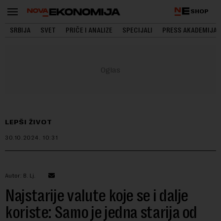
SHOP
SRBIJA
SVET
PRIČE I ANALIZE
SPECIJALI
PRESS AKADEMIJA
LEPŠI ŽIVOT
30.10.2024.
10:31
Autor: B. Lj.
Najstarije valute koje se i dalje
koriste: Samo je jedna starija od