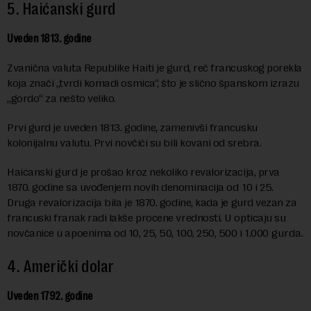
5. Haićanski gurd
Uveden 1813. godine
Zvanična valuta Republike Haiti je gurd, reč francuskog porekla
koja znači „tvrdi komadi osmica“, što je slično španskom izrazu
„gordo“ za nešto veliko.
Prvi gurd je uveden 1813. godine, zamenivši francusku
kolonijalnu valutu. Prvi novčići su bili kovani od srebra.
Haićanski gurd je prošao kroz nekoliko revalorizacija, prva
1870. godine sa uvođenjem novih denominacija
od
10 i 25.
Druga revalorizacija bila je 1870. godine, kada je gurd vezan za
francuski franak radi lakše procene vrednosti. U opticaju su
novčanice u apoenima od 10, 25, 50, 100, 250, 500 i 1.000
gurda.
4. Američki dolar
Uveden 1792. godine