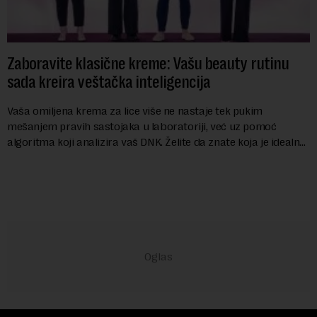
Zaboravite klasične kreme: Vašu beauty rutinu
sada kreira veštačka inteligencija
Vaša omiljena krema za lice više ne nastaje tek pukim
mešanjem pravih sastojaka u laboratoriji, već uz pomoć
algoritma koji analizira vaš DNK. Želite da znate koja je idealna
nijansa crvenog ruža za vas, u s...