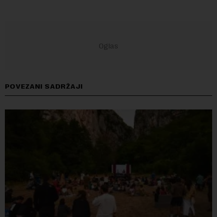
POVEZANI SADRŽAJI