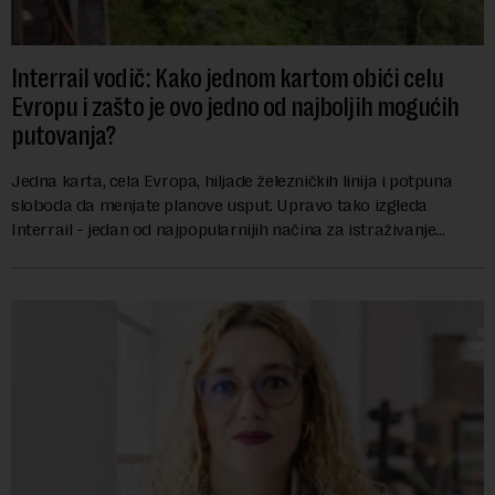
Interrail vodič: Kako jednom kartom obići celu
Evropu i zašto je ovo jedno od najboljih mogućih
putovanja?
Jedna karta, cela Evropa, hiljade železničkih linija i potpuna
sloboda da menjate planove usput. Upravo tako izgleda
Interrail - jedan od najpopularnijih načina za istraživanje
Evrope, koji već decenijama pr...