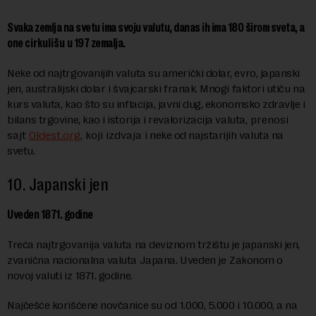
Svaka zemlja na svetu ima svoju valutu, danas ih ima 180 širom sveta, a
one
cirkulišu
u 197 zemalja.
Neke od najtrgovanijih valuta su američki dolar, evro, japanski
jen, australijski dolar i švajcarski franak. Mnogi faktori utiču na
kurs valuta, kao što su inflacija, javni dug, ekonomsko zdravlje i
bilans trgovine, kao i istorija i revalorizacija valuta
, prenosi
sajt
O
ldest.org
,
koji izdvaja
i
neke od najstarijih valuta na
svetu
.
10. Japanski jen
Uveden 1871. godine
Treća najtrgovanija valuta na deviznom tržištu je japanski jen,
zvanična nacionalna valuta Japana.
U
veden
je
Zakonom o
novoj valuti iz 1871. godine.
Najčešće korišćene novčanice su od 1.000, 5.000 i 10.000, a na