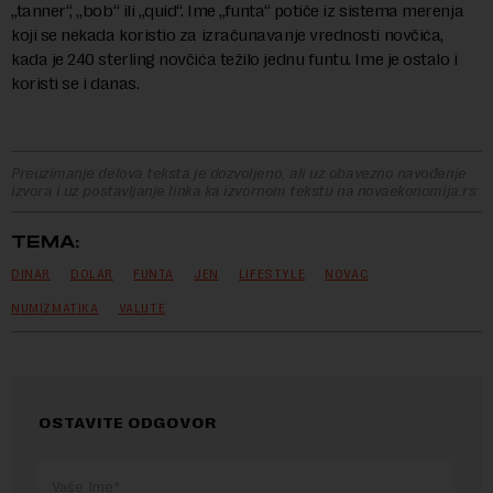
„tanner“, „bob“ ili „quid“. Ime „funta“ potiče iz sistema merenja
koji se nekada koristio za izračunavanje vrednosti novčića,
kada je 240 sterling novčića težilo jednu funtu. Ime je ostalo i
koristi se i danas.
Preuzimanje delova teksta je dozvoljeno, ali uz obavezno navođenje
izvora i uz postavljanje linka ka izvornom tekstu na novaekonomija.rs
TEMA:
DINAR
DOLAR
FUNTA
JEN
LIFESTYLE
NOVAC
NUMIZMATIKA
VALUTE
OSTAVITE ODGOVOR