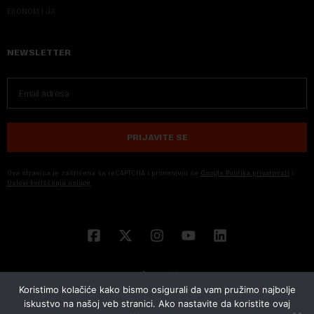
EKONOM I JA
NEWSLETTER
PRIJAVITE SE
Ova stranica je zaštićena sa reCAPTCHA i primenjuju se
Google Politika privatnosti
i
Uslovi korišćenja usluge
Koristimo kolačiće kako bismo osigurali da vam pružimo najbolje
iskustvo na našoj veb stranici. Ako nastavite da koristite ovaj