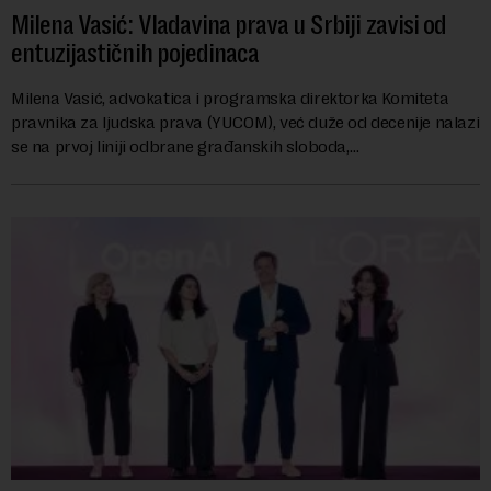
Milena Vasić: Vladavina prava u Srbiji zavisi od
entuzijastičnih pojedinaca
Milena Vasić, advokatica i programska direktorka Komiteta
pravnika za ljudska prava (YUCOM), već duže od decenije nalazi
se na prvoj liniji odbrane građanskih sloboda,
marginalizovanih grupa, žrtava diskrimi...