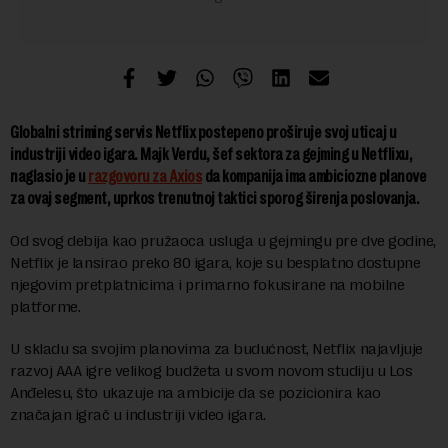
Globalni striming servis Netflix postepeno proširuje svoj uticaj u
industriji video igara. Majk Verdu, šef sektora za gejming u Netflixu,
naglasio je u
razgovoru za Axios
da kompanija ima ambiciozne planove
za ovaj segment, uprkos trenutnoj taktici sporog širenja poslovanja.
Od svog debija kao pružaoca usluga u gejmingu pre dve godine,
Netflix je lansirao preko 80 igara, koje su besplatno dostupne
njegovim pretplatnicima i primarno fokusirane na mobilne
platforme.
U skladu sa svojim planovima za budućnost, Netflix najavljuje
razvoj AAA igre velikog budžeta u svom novom studiju u Los
Anđelesu, što ukazuje na ambicije da se pozicionira kao
značajan igrač u industriji video igara.