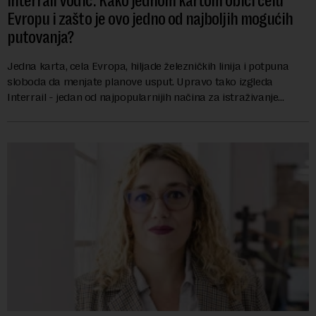
Interrail vodič: Kako jednom kartom obići celu
Evropu i zašto je ovo jedno od najboljih mogućih
putovanja?
Jedna karta, cela Evropa, hiljade železničkih linija i potpuna
sloboda da menjate planove usput. Upravo tako izgleda
Interrail - jedan od najpopularnijih načina za istraživanje
Evrope, koji već decenijama pr...