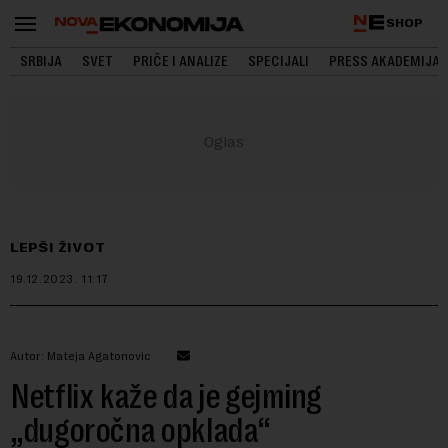
SHOP
SRBIJA
SVET
PRIČE I ANALIZE
SPECIJALI
PRESS AKADEMIJA
LEPŠI ŽIVOT
19.12.2023.
11:17
Autor: Mateja Agatonovic
Netflix kaže da je gejming
„dugoročna opklada“