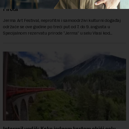
Specijalnom rezervatu prirode „Jerma“ kod
Pirota
Jerma Art Festival, neprofitni i samoodrživi kulturni događaj
održaće se ove godine po treći put od 7. do 9. avgusta u
Specijalnom rezervatu prirode "Jerma" u selu Vlasi kod
Pirota.Festival okuplja umetn...