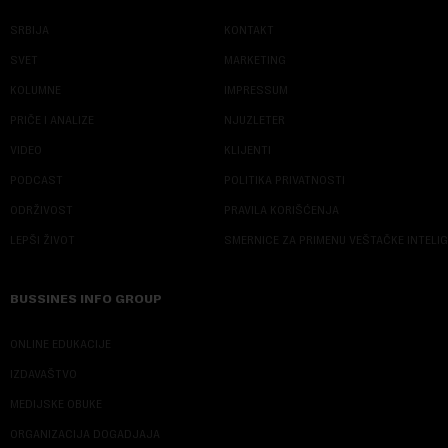
SRBIJA
KONTAKT
SVET
MARKETING
KOLUMNE
IMPRESSUM
PRIČE I ANALIZE
NJUZLETER
VIDEO
KLIJENTI
PODCAST
POLITIKA PRIVATNOSTI
ODRŽIVOST
PRAVILA KORIŠĆENJA
LEPŠI ŽIVOT
SMERNICE ZA PRIMENU VEŠTAČKE INTELI
BUSSINES INFO GROUP
ONLINE EDUKACIJE
IZDAVAŠTVO
MEDIJSKE OBUKE
ORGANIZACIJA DOGADJAJA