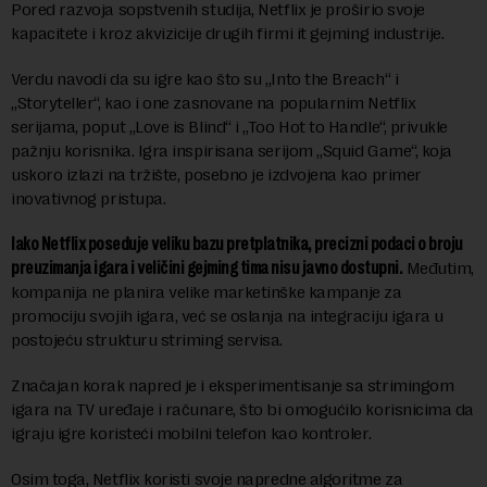
Pored razvoja sopstvenih studija, Netflix je proširio svoje
kapacitete i kroz akvizicije drugih firmi it gejming industrije.
Verdu navodi da su igre kao što su „Into the Breach“ i
„Storyteller“, kao i one zasnovane na popularnim Netflix
serijama, poput „Love is Blind“ i „Too Hot to Handle“, privukle
pažnju korisnika. Igra inspirisana serijom „Squid Game“, koja
uskoro izlazi na tržište, posebno je izdvojena kao primer
inovativnog pristupa.
Iako Netflix poseduje veliku bazu pretplatnika, precizni podaci o broju
preuzimanja igara i veličini gejming tima nisu javno dostupni.
Međutim,
kompanija ne planira velike marketinške kampanje za
promociju svojih igara, već se oslanja na integraciju igara u
postojeću strukturu striming servisa.
Značajan korak napred je i eksperimentisanje sa strimingom
igara na TV uređaje i računare, što bi omogućilo korisnicima da
igraju igre koristeći mobilni telefon kao kontroler.
Osim toga, Netflix koristi svoje napredne algoritme za