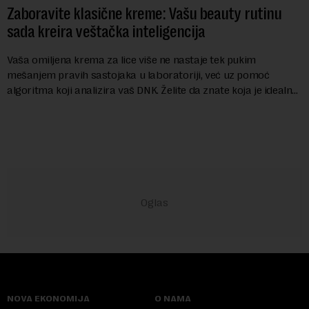
Zaboravite klasične kreme: Vašu beauty rutinu
sada kreira veštačka inteligencija
Vaša omiljena krema za lice više ne nastaje tek pukim
mešanjem pravih sastojaka u laboratoriji, već uz pomoć
algoritma koji analizira vaš DNK. Želite da znate koja je idealna
nijansa crvenog ruža za vas, u s...
NOVA EKONOMIJA
O NAMA