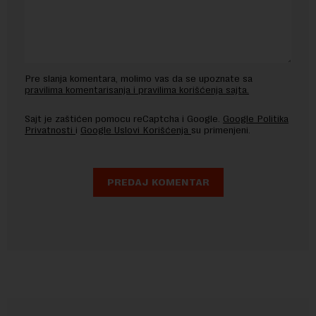
Pre slanja komentara, molimo vas da se upoznate sa
pravilima komentarisanja i pravilima korišćenja sajta.
Sajt je zaštićen pomocu reCaptcha i Google.
Google Politika
Privatnosti
i
Google Uslovi Korišćenja
su primenjeni.