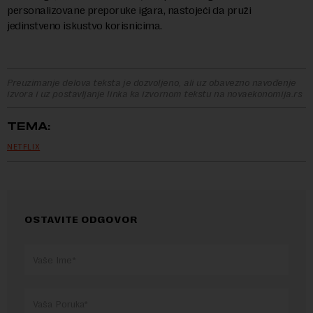
personalizovane preporuke igara, nastojeći da pruži
jedinstveno iskustvo korisnicima.
Preuzimanje delova teksta je dozvoljeno, ali uz obavezno navođenje
izvora i uz postavljanje linka ka izvornom tekstu na novaekonomija.rs
TEMA:
NETFLIX
OSTAVITE ODGOVOR