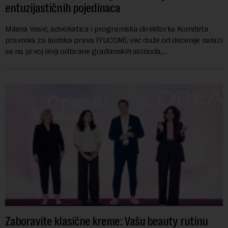
entuzijastičnih pojedinaca
Milena Vasić, advokatica i programska direktorka Komiteta
pravnika za ljudska prava (YUCOM), već duže od decenije nalazi
se na prvoj liniji odbrane građanskih sloboda,
marginalizovanih grupa, žrtava diskrimi...
Zaboravite klasične kreme: Vašu beauty rutinu