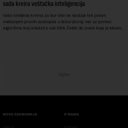
sada kreira veštačka inteligencija
Vaša omiljena krema za lice više ne nastaje tek pukim
mešanjem pravih sastojaka u laboratoriji, već uz pomoć
algoritma koji analizira vaš DNK. Želite da znate koja je idealna
nijansa crvenog ruža za vas, u s...
NOVA EKONOMIJA
O NAMA
SRBIJA
KONTAKT