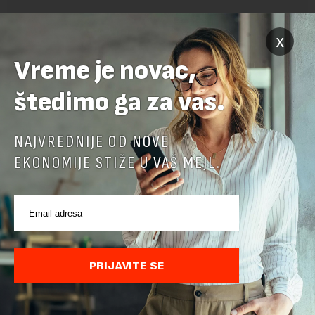
x
POVEZANI SADRŽAJI
Vreme je novac,
štedimo ga za vas.
NAJVREDNIJE OD NOVE
EKONOMIJE STIŽE U VAŠ MEJL.
PRIJAVITE SE
Jerma Art Festival od 7. do 9. avgusta u
Specijalnom rezervatu prirode „Jerma“ kod
Pirota