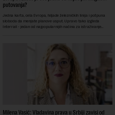
putovanja?
Jedna karta, cela Evropa, hiljade železničkih linija i potpuna
sloboda da menjate planove usput. Upravo tako izgleda
Interrail - jedan od najpopularnijih načina za istraživanje
Evrope, koji već decenijama pr...
Milena Vasić: Vladavina prava u Srbiji zavisi od