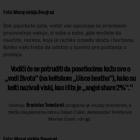
Foto: Muzej viskija Beograd
Dok pijuckate piće, vodič vas upoznaje sa procesom
proizvodnje
viskija, iz sobe u sobu, gde možete da
naučite, recimo, koja je razlika između skoča i burbona.
Koliko viski treba da odstoji u buretu pre puštanja u
prodaju.
Vodiči će se potruditi da posetiocima kažu sve o
„vodi života“ (na keltskom „Uisce beatha“), kako su
kelti nazivali viski, kao i šta je „angel share 2%“.
Glumac
Branislav Tomašević
proglasio je muzej otvorenim, a
među okupljenima bili su Dejan Cukić, Aleksandar Srećković,
Marina Ćosić i drugi.
Foto: Muzej viskija Beograd