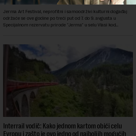
Jerma Art Festival, neprofitni i samoodrživi kulturni događaj
održaće se ove godine po treći put od 7. do 9. avgusta u
Specijalnom rezervatu prirode "Jerma" u selu Vlasi kod
Pirota.Festival okuplja umetn...
Interrail vodič: Kako jednom kartom obići celu
Evropu i zašto je ovo jedno od najboljih mogućih