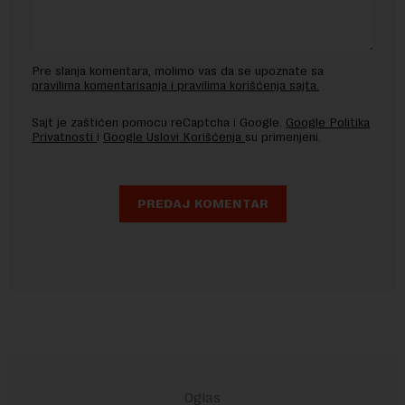
Pre slanja komentara, molimo vas da se upoznate sa
pravilima komentarisanja i pravilima korišćenja sajta.
Sajt je zaštićen pomocu reCaptcha i Google.
Google Politika
Privatnosti
i
Google Uslovi Korišćenja
su primenjeni.