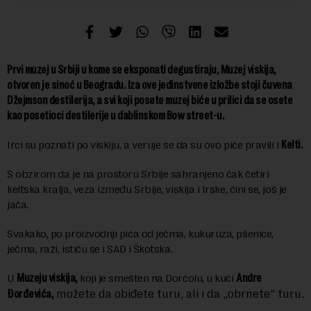
Prvi muzej u Srbiji u kome se eksponati degustiraju, Muzej viskija,
otvoren je sinoć u Beogradu. Iza ove jedinstvene izložbe stoji čuvena
Džejmson destilerija, a svi koji posete muzej biće u prilici da se osete
kao posetioci destilerije u dablinskom Bow street-u.
Irci su poznati po viskiju, a veruje se da su ovo piće pravili i
Kelti.
S obzirom da je na prostoru Srbije sahranjeno čak četiri
keltska kralja, veza između Srbije, viskija i Irske, čini se, još je
jača.
Svakako, po proizvodnji pića od ječma, kukuruza, pšenice,
ječma, raži, ističu se i SAD i Škotska.
U
Muzeju viskija,
koji je smešten na Dorćolu, u kući
Andre
možete da obiđete turu, ali i da „obrnete“ turu.
Đorđevića,