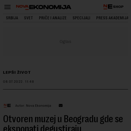
SHOP
SRBIJA
SVET
PRIČE I ANALIZE
SPECIJALI
PRESS AKADEMIJA
LEPŠI ŽIVOT
08.07.2022.
11:48
Autor: Nova Ekonomija
Otvoren muzej u Beogradu gde se
eksponati degustiraju