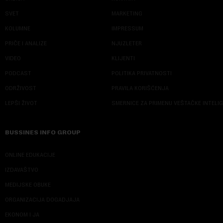
SVET
MARKETING
KOLUMNE
IMPRESSUM
PRIČE I ANALIZE
NJUZLETER
VIDEO
KLIJENTI
PODCAST
POLITIKA PRIVATNOSTI
ODRŽIVOST
PRAVILA KORIŠĆENJA
LEPŠI ŽIVOT
SMERNICE ZA PRIMENU VEŠTAČKE INTELI
BUSSINES INFO GROUP
ONLINE EDUKACIJE
IZDAVAŠTVO
MEDIJSKE OBUKE
ORGANIZACIJA DOGADJAJA
EKONOM I JA