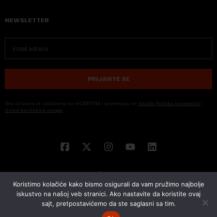
NEWSLETTER
PRIJAVITE SE
Ova stranica je zaštićena sa reCAPTCHA i primenjuju se
Google Politika privatnosti
i
Uslovi korišćenja usluge
Koristimo kolačiće kako bismo osigurali da vam pružimo najbolje
iskustvo na našoj veb stranici. Ako nastavite da koristite ovaj
sajt, pretpostavićemo da ste saglasni sa tim.
© 2026 NOVA EKONOMIJA | SVA PRAVA ZADŽANA | DEVELOPED BY
CUBES