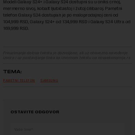
Modeli Galaxy S24+ i Galaxy S24 dostupni su u oniks crnoj,
mermerno sivoj, kobalt ljubičastoj i žutoj ćilibaroj. Pametni
telefon Galaxy S24 dostupan je po maloprodajnoj ceni od
104,999 RSD, Galaxy S24+ od 134,999 RSD i Galaxy S24 Ultra od
169,999 RSD.
Preuzimanje delova teksta je dozvoljeno, ali uz obavezno navođenje
izvora i uz postavljanje linka ka izvornom tekstu na novaekonomija.rs
TEMA:
PAMETNI TELEFON
SAMSUNG
OSTAVITE ODGOVOR