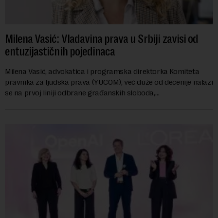
Milena Vasić: Vladavina prava u Srbiji zavisi od
entuzijastičnih pojedinaca
Milena Vasić, advokatica i programska direktorka Komiteta
pravnika za ljudska prava (YUCOM), već duže od decenije nalazi
se na prvoj liniji odbrane građanskih sloboda,
marginalizovanih grupa, žrtava diskrimi...