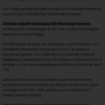
Ova funkcionalnost eliminiše potrebu za korišćenjem aplikacija
trećih strana, a obezbeđuje i privatnost korisnika.
Još jedan od glavnih aduta Galaxy S24 Ultra je njegov procesor.
Uređaj pokreće Snapdragon 8 Gen 3 čip, izrađen korišćenjem
napredne 4nm tehnologije.
Ova tehnologija ne samo da obećava brze performanse, već i
energetsku efikasnost. Snapdragon 8 Gen 3 je posebno
impresivan kada je reč o zadacima koji zahtevaju veštačku
inteligenciju, zahvaljujući svojoj NPU jedinici. Uređaj dolazi sa 12
GB RAM-a i nudi opcije skladištenja od 256 GB, 512 GB, pa čak i
1 TB.
Galaxy S24 Ultra može se pohvaliti izuzetno impresivnim
ekranom. Sa 6.8-inčnim Dynamic AMOLED 2X ekranom i QHD+
rezolucijom od 3120 x 1440 piksela, pruža kristalno čist i
detaljan vizuelni doživljaj.
PPI od 505 i osvetljenje od 2600 nita dodatno doprinose