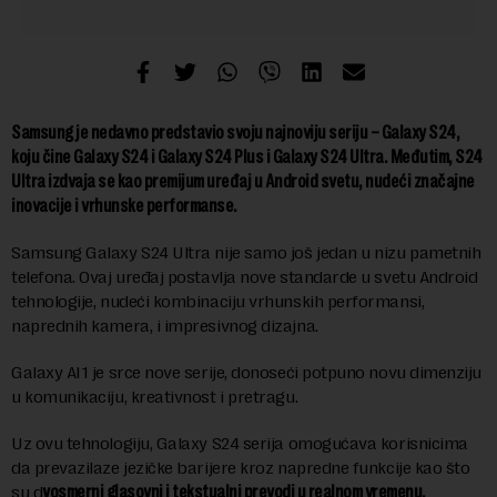
Samsung je nedavno predstavio svoju najnoviju seriju – Galaxy S24,
koju čine Galaxy S24 i Galaxy S24 Plus i Galaxy S24 Ultra. Međutim, S24
Ultra izdvaja se kao premijum uređaj u Android svetu, nudeći značajne
inovacije i vrhunske performanse.
Samsung Galaxy S24 Ultra nije samo još jedan u nizu pametnih
telefona. Ovaj uređaj postavlja nove standarde u svetu Android
tehnologije, nudeći kombinaciju vrhunskih performansi,
naprednih kamera, i impresivnog dizajna.
Galaxy AI1 je srce nove serije, donoseći potpuno novu dimenziju
u komunikaciju, kreativnost i pretragu.
Uz ovu tehnologiju, Galaxy S24 serija omogućava korisnicima
da prevazilaze jezičke barijere kroz napredne funkcije kao što
su d
vosmerni glasovni i tekstualni prevodi u realnom vremenu.