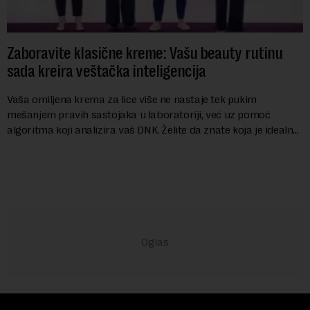
Zaboravite klasične kreme: Vašu beauty rutinu
sada kreira veštačka inteligencija
Vaša omiljena krema za lice više ne nastaje tek pukim
mešanjem pravih sastojaka u laboratoriji, već uz pomoć
algoritma koji analizira vaš DNK. Želite da znate koja je idealna
nijansa crvenog ruža za vas, u s...