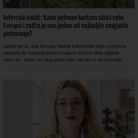
Interrail vodič: Kako jednom kartom obići celu
Evropu i zašto je ovo jedno od najboljih mogućih
putovanja?
Jedna karta, cela Evropa, hiljade železničkih linija i potpuna
sloboda da menjate planove usput. Upravo tako izgleda
Interrail - jedan od najpopularnijih načina za istraživanje
Evrope, koji već decenijama pr...