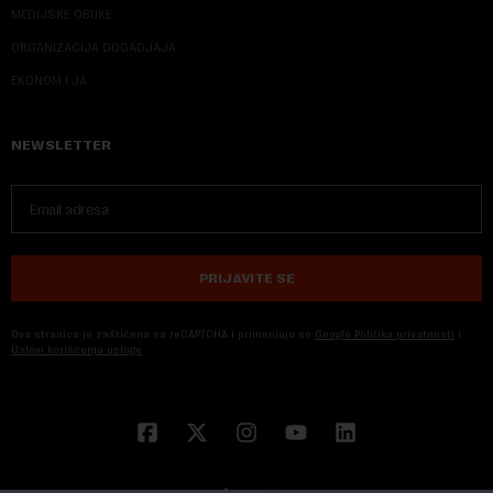
MEDIJSKE OBUKE
ORGANIZACIJA DOGADJAJA
EKONOM I JA
NEWSLETTER
PRIJAVITE SE
Ova stranica je zaštićena sa reCAPTCHA i primenjuju se
Google Politika privatnosti
i
Uslovi korišćenja usluge