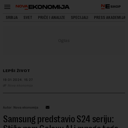
SHOP
SRBIJA
SVET
PRIČE I ANALIZE
SPECIJALI
PRESS AKADEMIJA
LEPŠI ŽIVOT
19.01.2024.
15:27
Nova ekonomija
Autor: Nova ekonomija
Samsung predstavio S24 seriju: