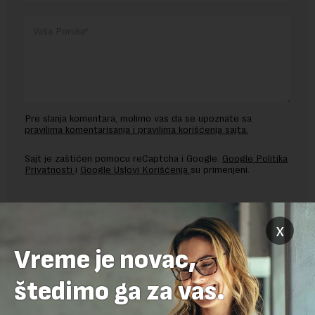
Pre slanja komentara, molimo vas da se upoznate sa
pravilima komentarisanja i pravilima korišćenja sajta.
Sajt je zaštićen pomocu reCaptcha i Google.
Google Politika
Privatnosti
i
Google Uslovi Korišćenja
su primenjeni.
x
Vreme je novac,
štedimo ga za vas.