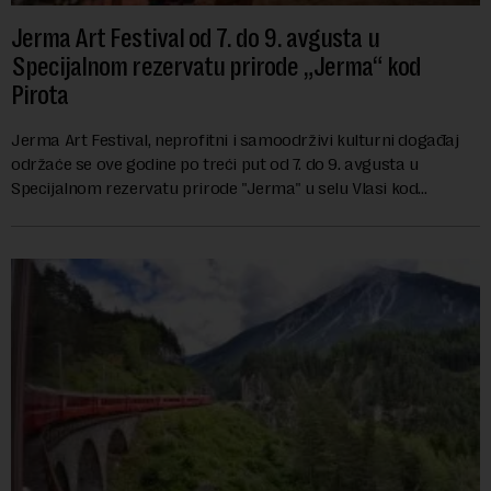
Jerma Art Festival od 7. do 9. avgusta u
Specijalnom rezervatu prirode „Jerma“ kod
Pirota
Jerma Art Festival, neprofitni i samoodrživi kulturni događaj
održaće se ove godine po treći put od 7. do 9. avgusta u
Specijalnom rezervatu prirode "Jerma" u selu Vlasi kod
Pirota.Festival okuplja umetn...