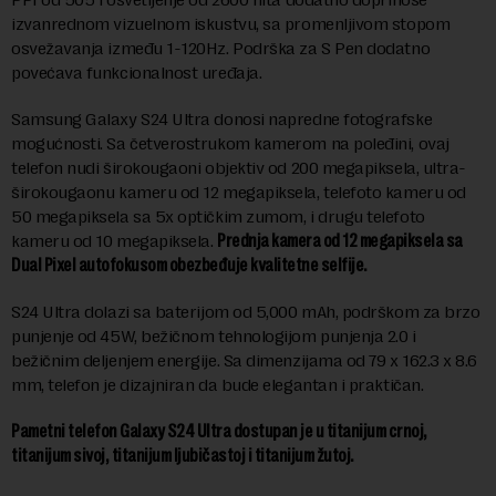
izvanrednom vizuelnom iskustvu, sa promenljivom stopom
osvežavanja između 1-120Hz. Podrška za S Pen dodatno
povećava funkcionalnost uređaja.
Samsung Galaxy S24 Ultra donosi napredne fotografske
mogućnosti. Sa četverostrukom kamerom na poleđini, ovaj
telefon nudi širokougaoni objektiv od 200 megapiksela, ultra-
širokougaonu kameru od 12 megapiksela, telefoto kameru od
50 megapiksela sa 5x optičkim zumom, i drugu telefoto
kameru od 10 megapiksela.
Prednja kamera od 12 megapiksela sa
Dual Pixel autofokusom obezbeđuje kvalitetne selfije.
S24 Ultra dolazi sa baterijom od 5,000 mAh, podrškom za brzo
punjenje od 45W, bežičnom tehnologijom punjenja 2.0 i
bežičnim deljenjem energije. Sa dimenzijama od 79 x 162.3 x 8.6
mm, telefon je dizajniran da bude elegantan i praktičan.
Pametni telefon Galaxy S24 Ultra dostupan je u titanijum crnoj,
titanijum sivoj, titanijum ljubičastoj i titanijum žutoj.