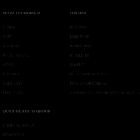
NOVA EKONOMIJA
O NAMA
SRBIJA
KONTAKT
SVET
MARKETING
KOLUMNE
IMPRESSUM
PRIČE I ANALIZE
NJUZLETER
VIDEO
KLIJENTI
PODCAST
POLITIKA PRIVATNOSTI
ODRŽIVOST
PRAVILA KORIŠĆENJA
LEPŠI ŽIVOT
SMERNICE ZA PRIMENU VEŠTAČKE INTELI
BUSSINES INFO GROUP
ONLINE EDUKACIJE
IZDAVAŠTVO