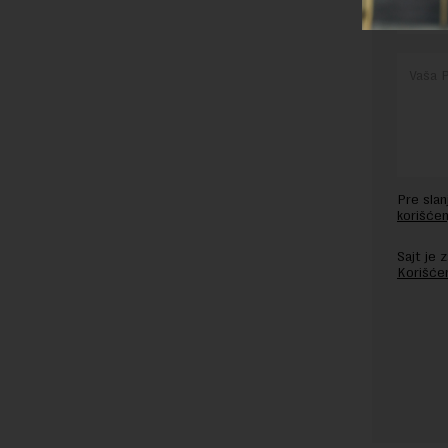
Pre sla
korišćen
Sajt je
Korišće