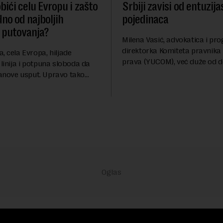
bići celu Evropu i zašto
Srbiji zavisi od entuzija
dno od najboljih
pojedinaca
 putovanja?
Milena Vasić, advokatica i p
direktorka Komiteta pravnika 
, cela Evropa, hiljade
prava (YUCOM), već duže od d
 linija i potpuna sloboda da
nalazi se na prvoj liniji odbra
anove usput. Upravo tako
građanskih sloboda, marginal
errail - jedan od
grupa, žrtava diskrimi...
ijih načina za istraživanje
i već decenijama pr...