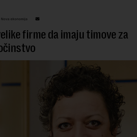
: Nova ekonomija
elike firme da imaju timove za
očinstvo