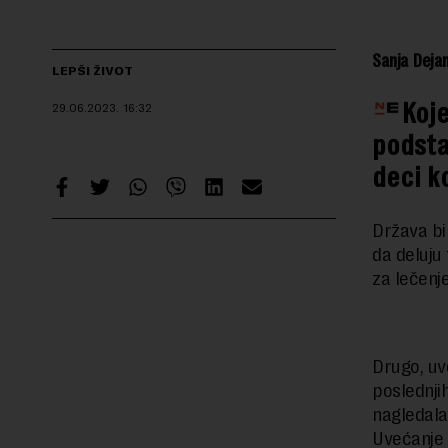
Sanja Dejan
LEPŠI ŽIVOT
Koje
29.06.2023.
16:32
podsta
deci k
Država bi
da deluju
za lečenj
Drugo, uv
poslednji
nagledala 
Uvećanje 