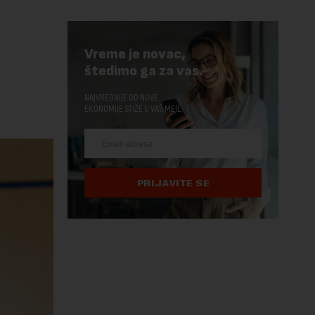
Vreme je novac,
štedimo ga za vas.
NAJVREDNIJE OD NOVE
EKONOMIJE STIŽE U VAŠ MEJL.
PRIJAVITE SE