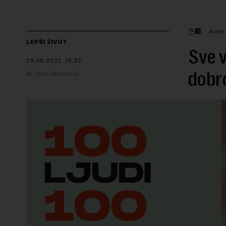
Autor
LEPŠI ŽIVOT
Sve v
29.06.2023.
16:32
dobr
Nova ekonomija