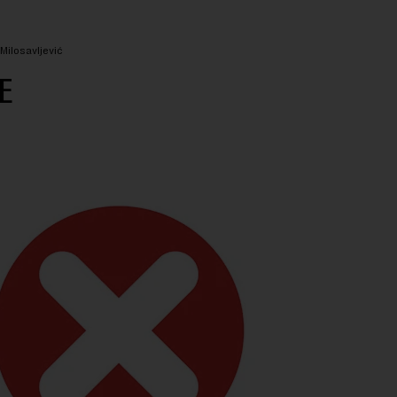
Milosavljević
E