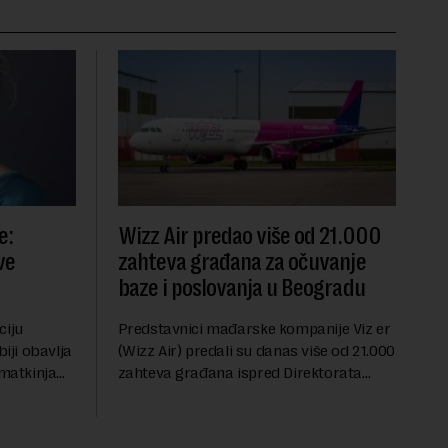
e:
Wizz Air predao više od 21.000
ve
zahteva građana za očuvanje
baze i poslovanja u Beogradu
ciju
Predstavnici mađarske kompanije Viz er
ji obavlja
(Wizz Air) predali su danas više od 21.000
omatkinja
zahteva građana ispred Direktorata
a u
civilnog vazduhoplovstva za očuvanje
m bogate
baze poslovanja u Beogradu, uz poziv na
dijalog sa na...