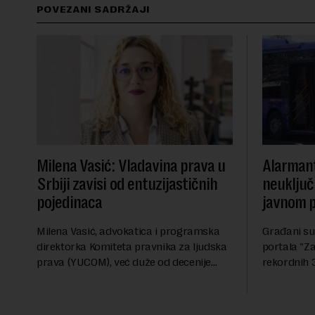
POVEZANI SADRŽAJI
Milena Vasić: Vladavina prava u
Alarmant
Srbiji zavisi od entuzijastičnih
neuključ
pojedinaca
javnom 
Milena Vasić, advokatica i programska
Građani su
direktorka Komiteta pravnika za ljudska
portala "Za
prava (YUCOM), već duže od decenije
rekordnih 3
nalazi se na prvoj liniji odbrane
klima uređ
građanskih sloboda, marginalizovanih
u Beogradu
grupa, žrtava diskrimi...
"Centar" u 