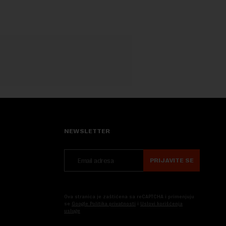
NEWSLETTER
PRIJAVITE SE
Ova stranica je zaštićena sa reCAPTCHA i primenjuju
se
Google Politika privatnosti
i
Uslovi korišćenja
usluge