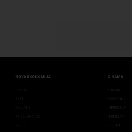
NOVA EKONOMIJA
O NAMA
SRBIJA
KONTAKT
SVET
MARKETING
KOLUMNE
IMPRESSUM
PRIČE I ANALIZE
NJUZLETER
VIDEO
KLIJENTI