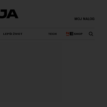
MOJ NALOG
SHOP
LEPŠI ŽIVOT
TECH