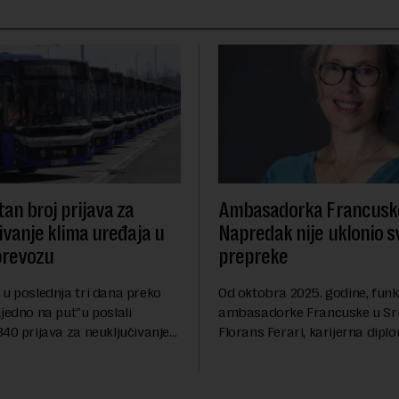
an broj prijava za
Ambasadorka Francusk
ivanje klima uređaja u
Napredak nije uklonio s
prevozu
prepreke
 u poslednja tri dana preko
Od oktobra 2025. godine, funk
jedno na put"u poslali
ambasadorke Francuske u Srbi
40 prijava za neuključivanje
Florans Ferari, karijerna dipl
aja u vozilima javnog prevoza
sa više od tri decenije iskustv
, saopštio je danas sindikat
francuskoj diplomatiji. Toko
Grads...
karije...