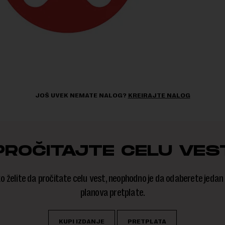
JOŠ UVEK NEMATE NALOG?
KREIRAJTE NALOG
PROČITAJTE CELU VES
o želite da pročitate celu vest, neophodno je da odaberete jedan
planova pretplate.
KUPI IZDANJE
PRETPLATA