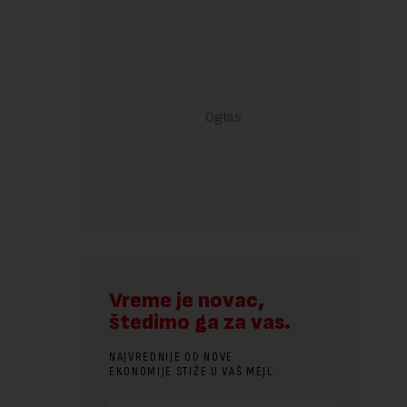
Vreme je novac,
štedimo ga za vas.
NAJVREDNIJE OD NOVE
EKONOMIJE STIŽE U VAŠ MEJL.