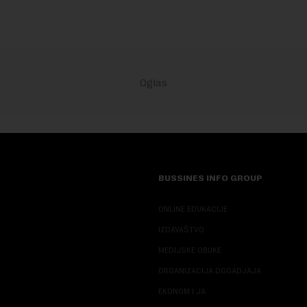
BUSSINES INFO GROUP
ONLINE EDUKACIJE
IZDAVAŠTVO
MEDIJSKE OBUKE
ORGANIZACIJA DOGADJAJA
EKONOM I JA