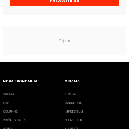
PRIJAVITE SE
NOVA EKONOMIJA
O NAMA
SRBIJA
KONTAKT
SVET
MARKETING
KOLUMNE
IMPRESSUM
PRIČE I ANALIZE
NJUZLETER
VIDEO
KLIJENTI