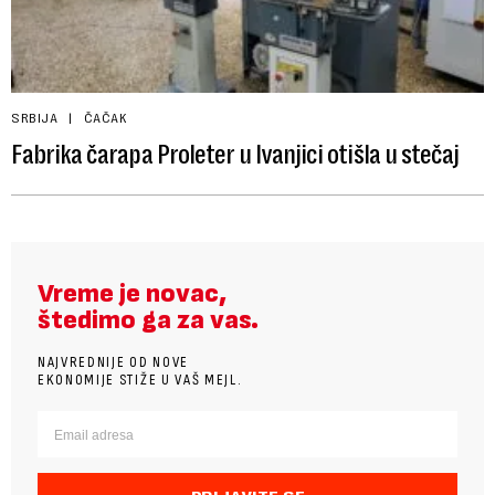
SRBIJA
ČAČAK
Fabrika čarapa Proleter u Ivanjici otišla u stečaj
Vreme je novac,
štedimo ga za vas.
NAJVREDNIJE OD NOVE
EKONOMIJE STIŽE U VAŠ MEJL.