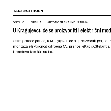
TAG: #CITROEN
OSTALO
SRBIJA
AUTOMOBILSKA INDUSTRIJA
U Kragujevcu će se proizvoditi i električni mo
Osim grande pande, u Kragujevcu će se proizvoditi još jedan
montaža električnog citroena C3, prenosi eKapija.Stelantis,
brendova kao što su fia...