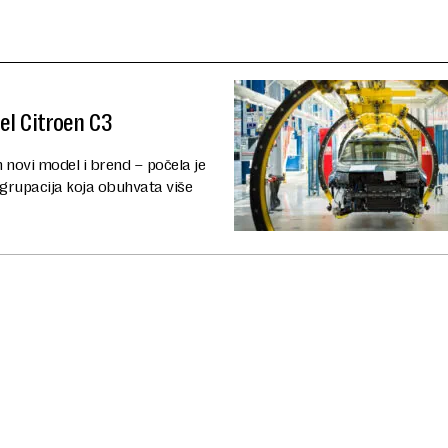
del Citroen C3
 novi model i brend – počela je
 grupacija koja obuhvata više