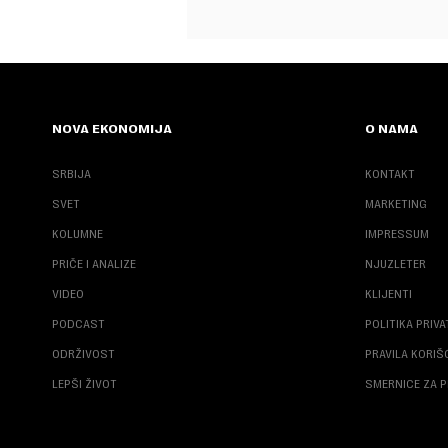
NOVA EKONOMIJA
O NAMA
SRBIJA
KONTAKT
SVET
MARKETING
KOLUMNE
IMPRESSUM
PRIČE I ANALIZE
NJUZLETER
VIDEO
KLIJENTI
PODCAST
POLITIKA PRIV
ODRŽIVOST
PRAVILA KORI
LEPŠI ŽIVOT
SMERNICE ZA P