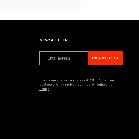
NEWSLETTER
PRIJAVITE SE
Ova stranica je zaštićena sa reCAPTCHA i primenjuju
se
Google Politika privatnosti
i
Uslovi korišćenja
usluge