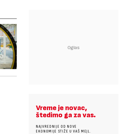
Vreme je novac,
štedimo ga za vas.
NAJVREDNIJE OD NOVE
EKONOMIJE STIŽE U VAŠ MEJL.