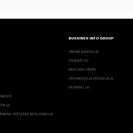
BUSSINES INFO GROUP
ONLINE EDUKACIJE
IZDAVAŠTVO
MEDIJSKE OBUKE
ORGANIZACIJA DOGADJAJA
EKONOM I JA
ATNOSTI
ŠĆENJA
RIMENU VEŠTAČKE INTELIGENCIJE