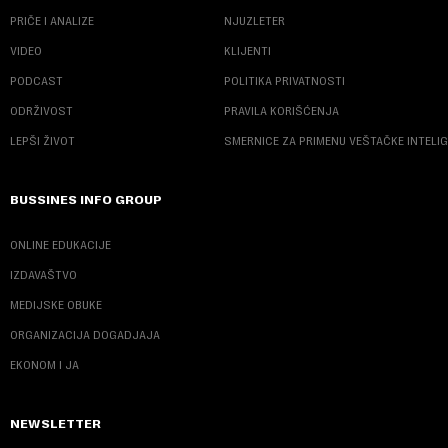
PRIČE I ANALIZE
NJUZLETER
VIDEO
KLIJENTI
PODCAST
POLITIKA PRIVATNOSTI
ODRŽIVOST
PRAVILA KORIŠĆENJA
LEPŠI ŽIVOT
SMERNICE ZA PRIMENU VEŠTAČKE INTELI
BUSSINES INFO GROUP
ONLINE EDUKACIJE
IZDAVAŠTVO
MEDIJSKE OBUKE
ORGANIZACIJA DOGADJAJA
EKONOM I JA
NEWSLETTER