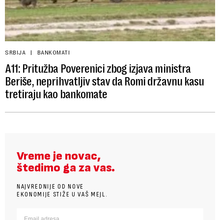
SRBIJA
BANKOMATI
A11: Pritužba Poverenici zbog izjava ministra
Beriše, neprihvatljiv stav da Romi državnu kasu
tretiraju kao bankomate
Vreme je novac,
štedimo ga za vas.
NAJVREDNIJE OD NOVE
EKONOMIJE STIŽE U VAŠ MEJL.