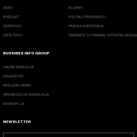
VIDEO
KLIJENTI
PODCAST
POLITIKA PRIVATNOSTI
ODRŽIVOST
PRAVILA KORIŠĆENJA
LEPŠI ŽIVOT
SMERNICE ZA PRIMENU VEŠTAČKE INTELI
BUSSINES INFO GROUP
ONLINE EDUKACIJE
IZDAVAŠTVO
MEDIJSKE OBUKE
ORGANIZACIJA DOGADJAJA
EKONOM I JA
NEWSLETTER