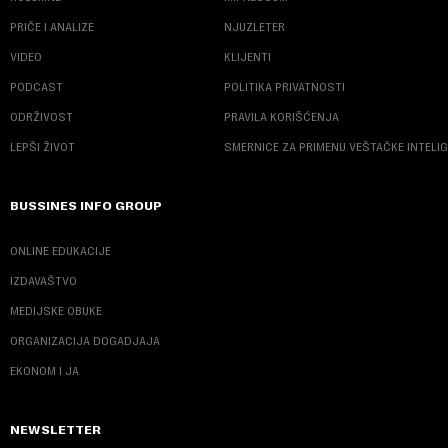
PRIČE I ANALIZE
NJUZLETER
VIDEO
KLIJENTI
PODCAST
POLITIKA PRIVATNOSTI
ODRŽIVOST
PRAVILA KORIŠĆENJA
LEPŠI ŽIVOT
SMERNICE ZA PRIMENU VEŠTAČKE INTELI
BUSSINES INFO GROUP
ONLINE EDUKACIJE
IZDAVAŠTVO
MEDIJSKE OBUKE
ORGANIZACIJA DOGADJAJA
EKONOM I JA
NEWSLETTER