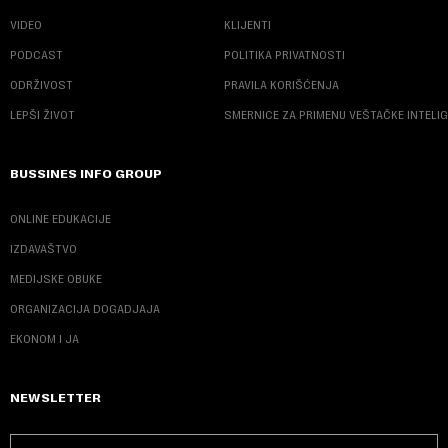
VIDEO
KLIJENTI
PODCAST
POLITIKA PRIVATNOSTI
ODRŽIVOST
PRAVILA KORIŠĆENJA
LEPŠI ŽIVOT
SMERNICE ZA PRIMENU VEŠTAČKE INTELI
BUSSINES INFO GROUP
ONLINE EDUKACIJE
IZDAVAŠTVO
MEDIJSKE OBUKE
ORGANIZACIJA DOGADJAJA
EKONOM I JA
NEWSLETTER