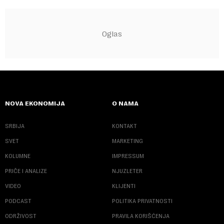
NOVA EKONOMIJA
O NAMA
SRBIJA
KONTAKT
SVET
MARKETING
KOLUMNE
IMPRESSUM
PRIČE I ANALIZE
NJUZLETER
VIDEO
KLIJENTI
PODCAST
POLITIKA PRIVATNOSTI
ODRŽIVOST
PRAVILA KORIŠĆENJA