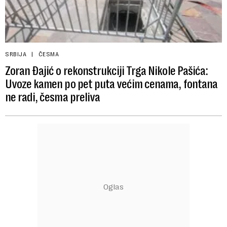
SRBIJA
ČESMA
Zoran Đajić o rekonstrukciji Trga Nikole Pašića:
Uvoze kamen po pet puta većim cenama, fontana
ne radi, česma preliva