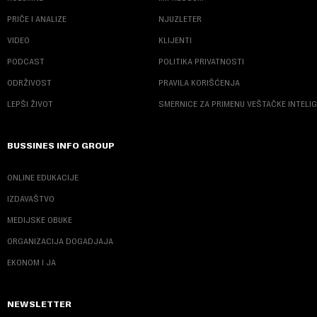
PRIČE I ANALIZE
NJUZLETER
VIDEO
KLIJENTI
PODCAST
POLITIKA PRIVATNOSTI
ODRŽIVOST
PRAVILA KORIŠĆENJA
LEPŠI ŽIVOT
SMERNICE ZA PRIMENU VEŠTAČKE INTELI
BUSSINES INFO GROUP
ONLINE EDUKACIJE
IZDAVAŠTVO
MEDIJSKE OBUKE
ORGANIZACIJA DOGADJAJA
EKONOM I JA
NEWSLETTER