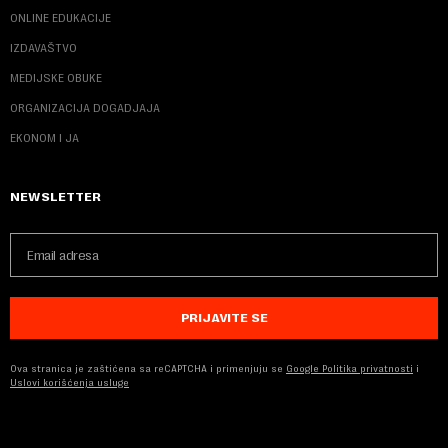
ONLINE EDUKACIJE
IZDAVAŠTVO
MEDIJSKE OBUKE
ORGANIZACIJA DOGADJAJA
EKONOM I JA
NEWSLETTER
PRIJAVITE SE
Ova stranica je zaštićena sa reCAPTCHA i primenjuju se
Google Politika privatnosti
i
Uslovi korišćenja usluge