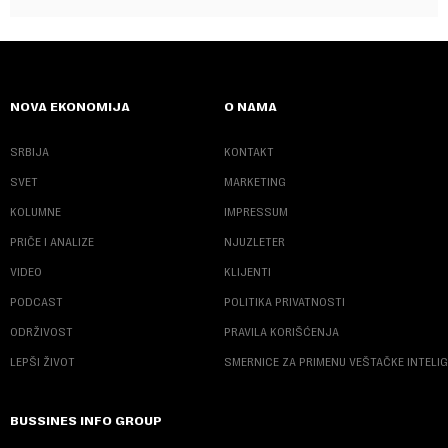
NOVA EKONOMIJA
O NAMA
SRBIJA
KONTAKT
SVET
MARKETING
KOLUMNE
IMPRESSUM
PRIČE I ANALIZE
NJUZLETER
VIDEO
KLIJENTI
PODCAST
POLITIKA PRIVATNOSTI
ODRŽIVOST
PRAVILA KORIŠĆENJA
LEPŠI ŽIVOT
SMERNICE ZA PRIMENU VEŠTAČKE INTELI
BUSSINES INFO GROUP