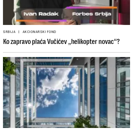
SRBIJA
AKCIONARSKI FOND
Ko zapravo plaća Vučićev „helikopter novac“?