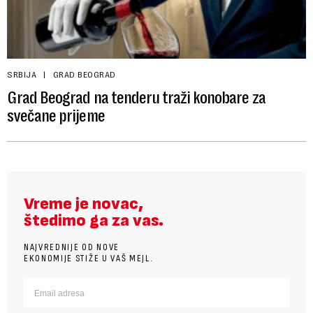
SRBIJA
GRAD BEOGRAD
Grad Beograd na tenderu traži konobare za
svečane prijeme
Vreme je novac,
štedimo ga za vas.
NAJVREDNIJE OD NOVE
EKONOMIJE STIŽE U VAŠ MEJL.