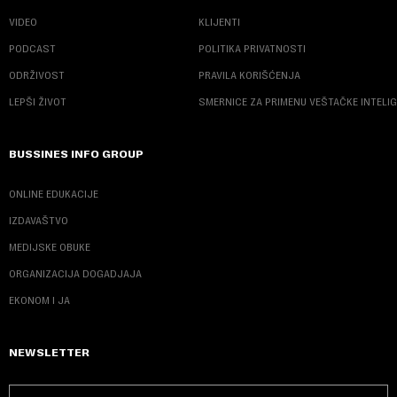
VIDEO
KLIJENTI
PODCAST
POLITIKA PRIVATNOSTI
ODRŽIVOST
PRAVILA KORIŠĆENJA
LEPŠI ŽIVOT
SMERNICE ZA PRIMENU VEŠTAČKE INTELI
BUSSINES INFO GROUP
ONLINE EDUKACIJE
IZDAVAŠTVO
MEDIJSKE OBUKE
ORGANIZACIJA DOGADJAJA
EKONOM I JA
NEWSLETTER