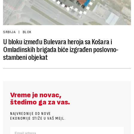
SRBIJA
BLOK
U bloku između Bulevara heroja sa Košara i
Omladinskih brigada biće izgrađen poslovno-
stambeni objekat
Vreme je novac,
štedimo ga za vas.
NAJVREDNIJE OD NOVE
EKONOMIJE STIŽE U VAŠ MEJL.