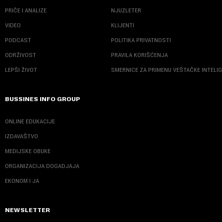
PRIČE I ANALIZE
NJUZLETER
VIDEO
KLIJENTI
PODCAST
POLITIKA PRIVATNOSTI
ODRŽIVOST
PRAVILA KORIŠĆENJA
LEPŠI ŽIVOT
SMERNICE ZA PRIMENU VEŠTAČKE INTELI
BUSSINES INFO GROUP
ONLINE EDUKACIJE
IZDAVAŠTVO
MEDIJSKE OBUKE
ORGANIZACIJA DOGADJAJA
EKONOM I JA
NEWSLETTER