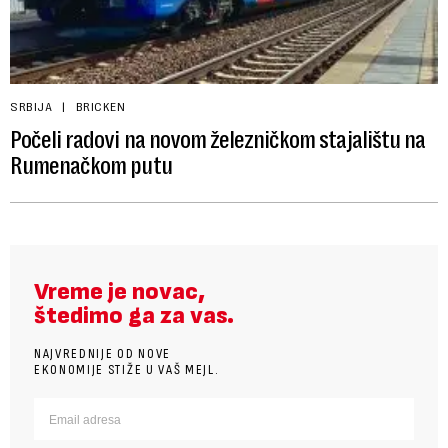
SRBIJA
BRICKEN
Počeli radovi na novom železničkom stajalištu na
Rumenačkom putu
Vreme je novac,
štedimo ga za vas.
NAJVREDNIJE OD NOVE
EKONOMIJE STIŽE U VAŠ MEJL.