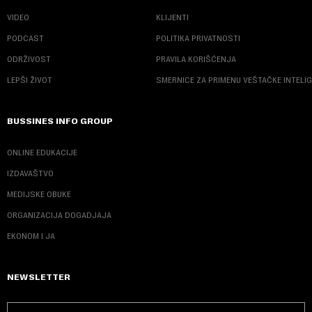
VIDEO
KLIJENTI
PODCAST
POLITIKA PRIVATNOSTI
ODRŽIVOST
PRAVILA KORIŠĆENJA
LEPŠI ŽIVOT
SMERNICE ZA PRIMENU VEŠTAČKE INTELI
BUSSINES INFO GROUP
ONLINE EDUKACIJE
IZDAVAŠTVO
MEDIJSKE OBUKE
ORGANIZACIJA DOGADJAJA
EKONOM I JA
NEWSLETTER