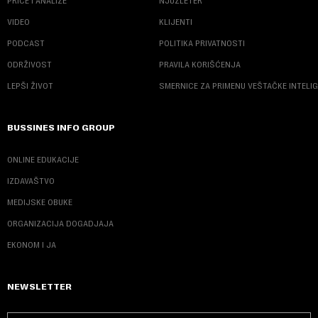
PRIČE I ANALIZE
NJUZLETER
VIDEO
KLIJENTI
PODCAST
POLITIKA PRIVATNOSTI
ODRŽIVOST
PRAVILA KORIŠĆENJA
LEPŠI ŽIVOT
SMERNICE ZA PRIMENU VEŠTAČKE INTELI
BUSSINES INFO GROUP
ONLINE EDUKACIJE
IZDAVAŠTVO
MEDIJSKE OBUKE
ORGANIZACIJA DOGADJAJA
EKONOM I JA
NEWSLETTER