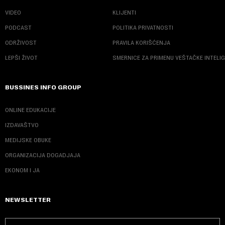
VIDEO
KLIJENTI
PODCAST
POLITIKA PRIVATNOSTI
ODRŽIVOST
PRAVILA KORIŠĆENJA
LEPŠI ŽIVOT
SMERNICE ZA PRIMENU VEŠTAČKE INTELI
BUSSINES INFO GROUP
ONLINE EDUKACIJE
IZDAVAŠTVO
MEDIJSKE OBUKE
ORGANIZACIJA DOGADJAJA
EKONOM I JA
NEWSLETTER