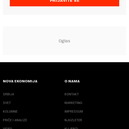
PRIJAVITE SE
NOVA EKONOMIJA
O NAMA
SRBIJA
KONTAKT
SVET
MARKETING
KOLUMNE
IMPRESSUM
PRIČE I ANALIZE
NJUZLETER
VIDEO
KLIJENTI