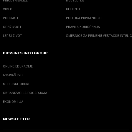
PRIČE I ANALIZE
NJUZLETER
VIDEO
KLIJENTI
PODCAST
POLITIKA PRIVATNOSTI
ODRŽIVOST
PRAVILA KORIŠĆENJA
LEPŠI ŽIVOT
SMERNICE ZA PRIMENU VEŠTAČKE INTELI
BUSSINES INFO GROUP
ONLINE EDUKACIJE
IZDAVAŠTVO
MEDIJSKE OBUKE
ORGANIZACIJA DOGADJAJA
EKONOM I JA
NEWSLETTER