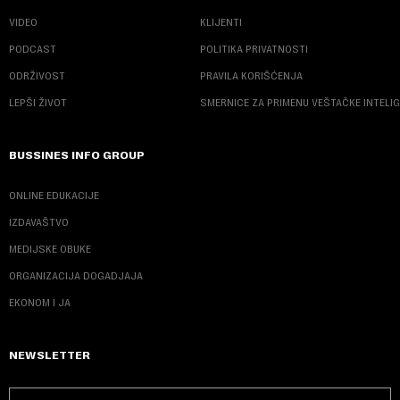
VIDEO
KLIJENTI
PODCAST
POLITIKA PRIVATNOSTI
ODRŽIVOST
PRAVILA KORIŠĆENJA
LEPŠI ŽIVOT
SMERNICE ZA PRIMENU VEŠTAČKE INTELI
BUSSINES INFO GROUP
ONLINE EDUKACIJE
IZDAVAŠTVO
MEDIJSKE OBUKE
ORGANIZACIJA DOGADJAJA
EKONOM I JA
NEWSLETTER