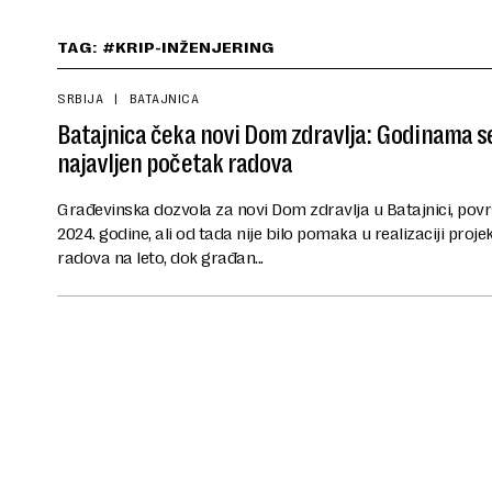
TAG: #KRIP-INŽENJERING
SRBIJA
BATAJNICA
Batajnica čeka novi Dom zdravlja: Godinama s
najavljen početak radova
Građevinska dozvola za novi Dom zdravlja u Batajnici, povr
2024. godine, ali od tada nije bilo pomaka u realizaciji proje
radova na leto, dok građan...