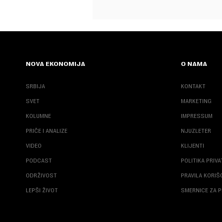
NOVA EKONOMIJA
O NAMA
SRBIJA
KONTAKT
SVET
MARKETING
KOLUMNE
IMPRESSUM
PRIČE I ANALIZE
NJUZLETER
VIDEO
KLIJENTI
PODCAST
POLITIKA PRIV
ODRŽIVOST
PRAVILA KORI
LEPŠI ŽIVOT
SMERNICE ZA P