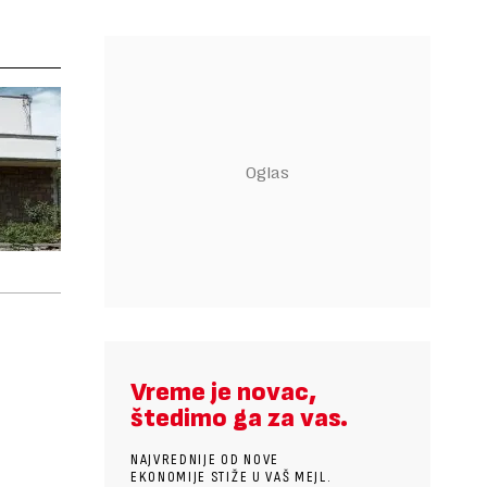
Vreme je novac,
štedimo ga za vas.
NAJVREDNIJE OD NOVE
EKONOMIJE STIŽE U VAŠ MEJL.