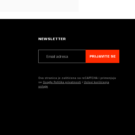
NEWSLETTER
PRIJAVITE SE
Ova stranica je zaštićena sa reCAPTCHA i primenjuju
se
Google Politika privatnosti
i
Uslovi korišćenja
usluge