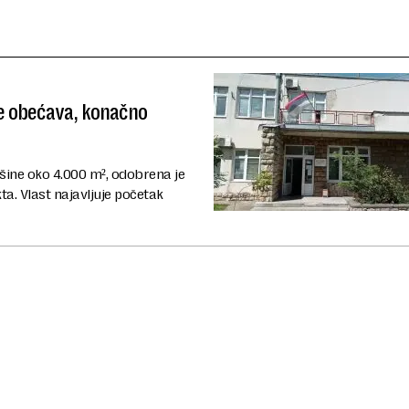
e obećava, konačno
šine oko 4.000 m², odobrena je
kta. Vlast najavljuje početak