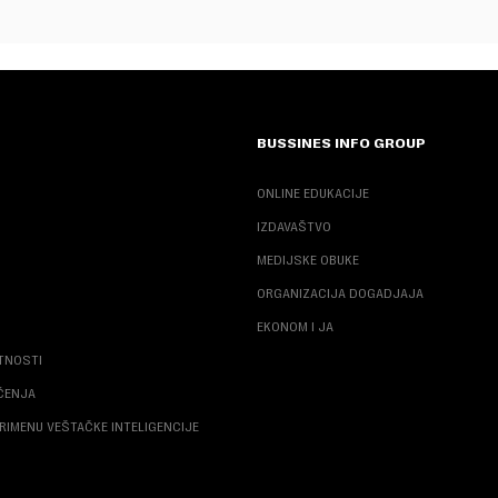
BUSSINES INFO GROUP
ONLINE EDUKACIJE
IZDAVAŠTVO
MEDIJSKE OBUKE
ORGANIZACIJA DOGADJAJA
EKONOM I JA
ATNOSTI
ŠĆENJA
RIMENU VEŠTAČKE INTELIGENCIJE