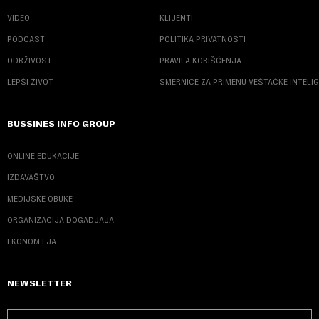
VIDEO
KLIJENTI
PODCAST
POLITIKA PRIVATNOSTI
ODRŽIVOST
PRAVILA KORIŠĆENJA
LEPŠI ŽIVOT
SMERNICE ZA PRIMENU VEŠTAČKE INTELI
BUSSINES INFO GROUP
ONLINE EDUKACIJE
IZDAVAŠTVO
MEDIJSKE OBUKE
ORGANIZACIJA DOGADJAJA
EKONOM I JA
NEWSLETTER