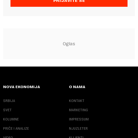
PRIJAVITE SE
NOVA EKONOMIJA
O NAMA
SRBIJA
KONTAKT
SVET
MARKETING
KOLUMNE
IMPRESSUM
PRIČE I ANALIZE
NJUZLETER
VIDEO
KLIJENTI