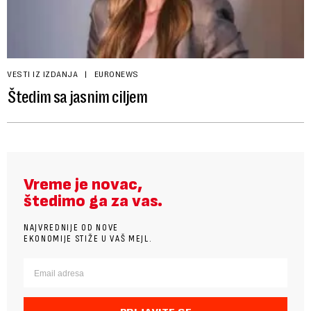
VESTI IZ IZDANJA
EURONEWS
Štedim sa jasnim ciljem
Vreme je novac,
štedimo ga za vas.
NAJVREDNIJE OD NOVE
EKONOMIJE STIŽE U VAŠ MEJL.