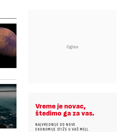
Vreme je novac,
štedimo ga za vas.
NAJVREDNIJE OD NOVE
EKONOMIJE STIŽE U VAŠ MEJL.