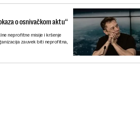
kaza o osnivačkom aktu“
ne neprofitne misije i kršenje
nizacija zauvek biti neprofitna,