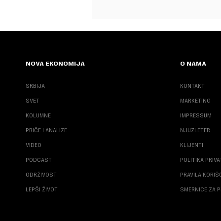
NOVA EKONOMIJA
O NAMA
SRBIJA
KONTAKT
SVET
MARKETING
KOLUMNE
IMPRESSUM
PRIČE I ANALIZE
NJUZLETER
VIDEO
KLIJENTI
PODCAST
POLITIKA PRIV
ODRŽIVOST
PRAVILA KORI
LEPŠI ŽIVOT
SMERNICE ZA P