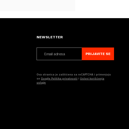
NEWSLETTER
PRIJAVITE SE
Ova stranica je zaštićena sa reCAPTCHA i primenjuju
se
Google Politika privatnosti
i
Uslovi korišćenja
usluge