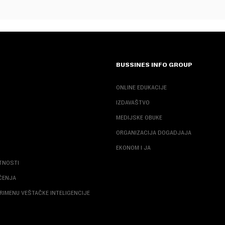
BUSSINES INFO GROUP
ONLINE EDUKACIJE
IZDAVAŠTVO
MEDIJSKE OBUKE
ORGANIZACIJA DOGADJAJA
EKONOM I JA
ATNOSTI
ŠĆENJA
RIMENU VEŠTAČKE INTELIGENCIJE