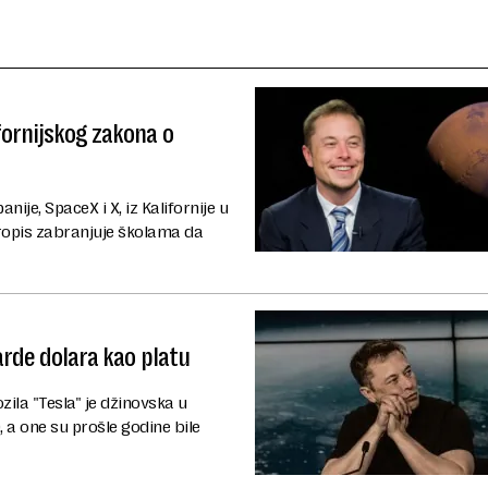
fornijskog zakona o
ije, SpaceX i X, iz Kalifornije u
ropis zabranjuje školama da
jarde dolara kao platu
zila "Tesla" je džinovska u
a one su prošle godine bile