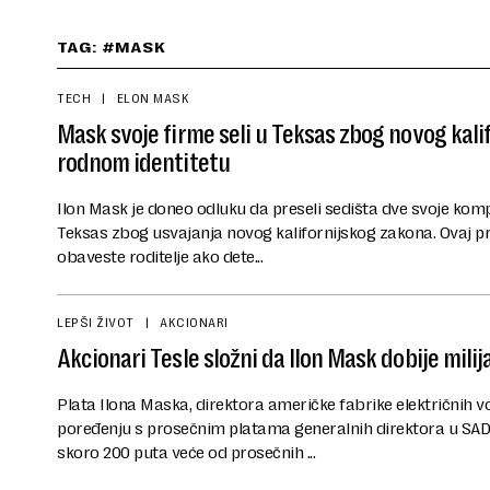
TAG: #MASK
TECH
ELON MASK
Mask svoje firme seli u Teksas zbog novog kali
rodnom identitetu
Ilon Mask je doneo odluku da preseli sedišta dve svoje kompan
Teksas zbog usvajanja novog kalifornijskog zakona. Ovaj p
obaveste roditelje ako dete...
LEPŠI ŽIVOT
AKCIONARI
Akcionari Tesle složni da Ilon Mask dobije mili
Plata Ilona Maska, direktora američke fabrike električnih vo
poređenju s prosečnim platama generalnih direktora u SAD, 
skoro 200 puta veće od prosečnih ...