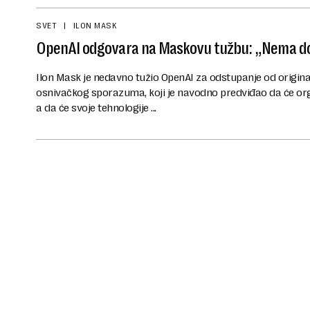
SVET
ILON MASK
OpenAI odgovara na Maskovu tužbu: „Nema do
Ilon Mask je nedavno tužio OpenAI za odstupanje od original
osnivačkog sporazuma, koji je navodno predviđao da će orga
a da će svoje tehnologije ...