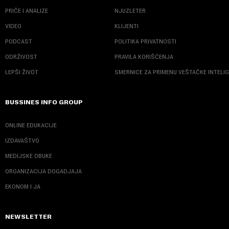
PRIČE I ANALIZE
NJUZLETER
VIDEO
KLIJENTI
PODCAST
POLITIKA PRIVATNOSTI
ODRŽIVOST
PRAVILA KORIŠĆENJA
LEPŠI ŽIVOT
SMERNICE ZA PRIMENU VEŠTAČKE INTELI
BUSSINES INFO GROUP
ONLINE EDUKACIJE
IZDAVAŠTVO
MEDIJSKE OBUKE
ORGANIZACIJA DOGADJAJA
EKONOM I JA
NEWSLETTER