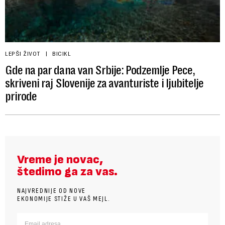
LEPŠI ŽIVOT
BICIKL
Gde na par dana van Srbije: Podzemlje Pece,
skriveni raj Slovenije za avanturiste i ljubitelje
prirode
Vreme je novac,
štedimo ga za vas.
NAJVREDNIJE OD NOVE
EKONOMIJE STIŽE U VAŠ MEJL.