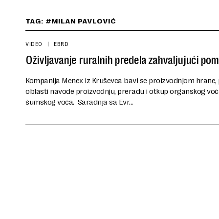
TAG: #MILAN PAVLOVIĆ
VIDEO
EBRD
Oživljavanje ruralnih predela zahvaljujući po
Kompanija Menex iz Kruševca bavi se proizvodnjom hrane, p
oblasti navode proizvodnju, preradu i otkup organskog voća,
šumskog voća. Saradnja sa Evr...