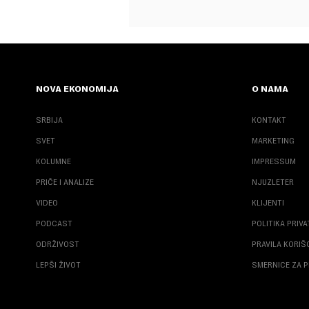
NOVA EKONOMIJA
O NAMA
SRBIJA
KONTAKT
SVET
MARKETING
KOLUMNE
IMPRESSUM
PRIČE I ANALIZE
NJUZLETER
VIDEO
KLIJENTI
PODCAST
POLITIKA PRIV
ODRŽIVOST
PRAVILA KORI
LEPŠI ŽIVOT
SMERNICE ZA P