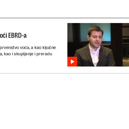
moći EBRD-a
rvenstvo voća, a kao ključne
 kao i skupljanje i preradu