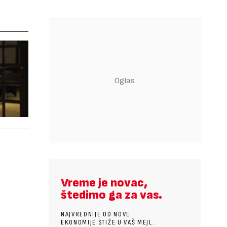
Vreme je novac,
štedimo ga za vas.
NAJVREDNIJE OD NOVE
EKONOMIJE STIŽE U VAŠ MEJL.