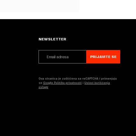
NEWSLETTER
PRIJAVITE SE
Ova stranica je zaštićena sa reCAPTCHA i primenjuju
se
Google Politika privatnosti
i
Uslovi korišćenja
usluge