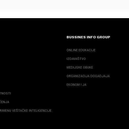
BUSSINES INFO GROUP
ONLINE EDUKACIJE
IZDAVAŠTVO
MEDIJSKE OBUKE
ORGANIZACIJA DOGADJAJA
EKONOM I JA
ATNOSTI
ŠĆENJA
RIMENU VEŠTAČKE INTELIGENCIJE