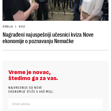
SRBIJA
KVIZ
Nagrađeni najuspešniji učesnici kviza Nove
ekonomije o poznavanju Nemačke
Vreme je novac,
štedimo ga za vas.
NAJVREDNIJE OD NOVE
EKONOMIJE STIŽE U VAŠ MEJL.