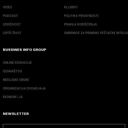
VIDEO
KLIJENTI
PODCAST
POLITIKA PRIVATNOSTI
ODRŽIVOST
PRAVILA KORIŠĆENJA
LEPŠI ŽIVOT
SMERNICE ZA PRIMENU VEŠTAČKE INTELI
BUSSINES INFO GROUP
ONLINE EDUKACIJE
IZDAVAŠTVO
MEDIJSKE OBUKE
ORGANIZACIJA DOGADJAJA
EKONOM I JA
NEWSLETTER