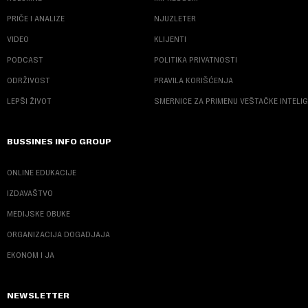
PRIČE I ANALIZE
NJUZLETER
VIDEO
KLIJENTI
PODCAST
POLITIKA PRIVATNOSTI
ODRŽIVOST
PRAVILA KORIŠĆENJA
LEPŠI ŽIVOT
SMERNICE ZA PRIMENU VEŠTAČKE INTELI
BUSSINES INFO GROUP
ONLINE EDUKACIJE
IZDAVAŠTVO
MEDIJSKE OBUKE
ORGANIZACIJA DOGADJAJA
EKONOM I JA
NEWSLETTER