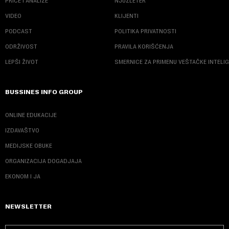
PRIČE I ANALIZE
NJUZLETER
VIDEO
KLIJENTI
PODCAST
POLITIKA PRIVATNOSTI
ODRŽIVOST
PRAVILA KORIŠĆENJA
LEPŠI ŽIVOT
SMERNICE ZA PRIMENU VEŠTAČKE INTELI
BUSSINES INFO GROUP
ONLINE EDUKACIJE
IZDAVAŠTVO
MEDIJSKE OBUKE
ORGANIZACIJA DOGADJAJA
EKONOM I JA
NEWSLETTER