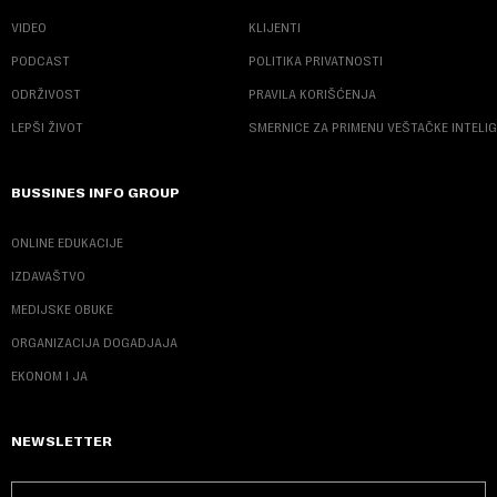
VIDEO
KLIJENTI
PODCAST
POLITIKA PRIVATNOSTI
ODRŽIVOST
PRAVILA KORIŠĆENJA
LEPŠI ŽIVOT
SMERNICE ZA PRIMENU VEŠTAČKE INTELI
BUSSINES INFO GROUP
ONLINE EDUKACIJE
IZDAVAŠTVO
MEDIJSKE OBUKE
ORGANIZACIJA DOGADJAJA
EKONOM I JA
NEWSLETTER