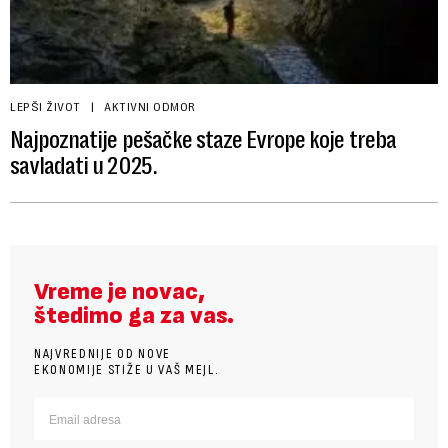
LEPŠI ŽIVOT
AKTIVNI ODMOR
Najpoznatije pešačke staze Evrope koje treba
savladati u 2025.
Vreme je novac,
štedimo ga za vas.
NAJVREDNIJE OD NOVE
EKONOMIJE STIŽE U VAŠ MEJL.