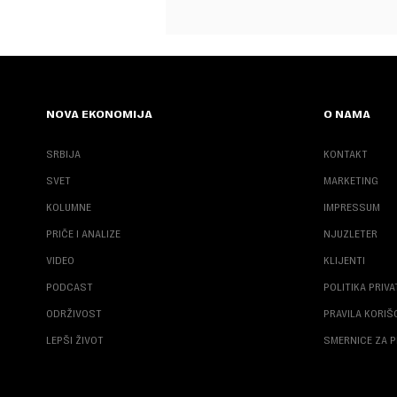
NOVA EKONOMIJA
O NAMA
SRBIJA
KONTAKT
SVET
MARKETING
KOLUMNE
IMPRESSUM
PRIČE I ANALIZE
NJUZLETER
VIDEO
KLIJENTI
PODCAST
POLITIKA PRIV
ODRŽIVOST
PRAVILA KORI
LEPŠI ŽIVOT
SMERNICE ZA P