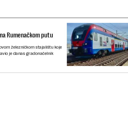
tu na Rumenačkom putu
vom železničkom stajalištu koje
javio je danas gradonačelnik