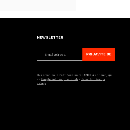
NEWSLETTER
PRIJAVITE SE
Ova stranica je zaštićena sa reCAPTCHA i primenjuju
se
Google Politika privatnosti
i
Uslovi korišćenja
usluge