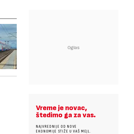
Vreme je novac,
štedimo ga za vas.
NAJVREDNIJE OD NOVE
EKONOMIJE STIŽE U VAŠ MEJL.