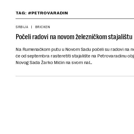
TAG: #PETROVARADIN
SRBIJA
BRICKEN
Počeli radovi na novom železničkom stajališ
Na Rumenačkom putu u Novom Sadu počeli su radovi na no
će od septembra rasteretiti stajalište na Petrovaradinu ob
Novog Sada Žarko Mićin na svom nal...