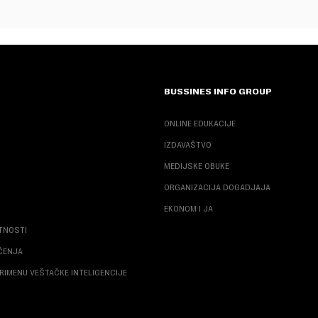
BUSSINES INFO GROUP
ONLINE EDUKACIJE
IZDAVAŠTVO
MEDIJSKE OBUKE
ORGANIZACIJA DOGADJAJA
EKONOM I JA
ATNOSTI
ŠĆENJA
RIMENU VEŠTAČKE INTELIGENCIJE