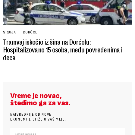
SRBIJA
DORĆOL
Tramvaj iskočio iz šina na Dorćolu:
Hospitalizovano 15 osoba, među povređenima i
deca
Vreme je novac,
štedimo ga za vas.
NAJVREDNIJE OD NOVE
EKONOMIJE STIŽE U VAŠ MEJL.