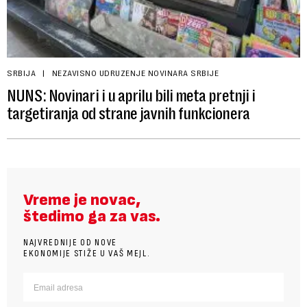
SRBIJA
NEZAVISNO UDRUZENJE NOVINARA SRBIJE
NUNS: Novinari i u aprilu bili meta pretnji i
targetiranja od strane javnih funkcionera
Vreme je novac,
štedimo ga za vas.
NAJVREDNIJE OD NOVE
EKONOMIJE STIŽE U VAŠ MEJL.