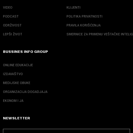
VIDEO
KLIJENTI
PODCAST
POLITIKA PRIVATNOSTI
ODRŽIVOST
PRAVILA KORIŠĆENJA
LEPŠI ŽIVOT
SMERNICE ZA PRIMENU VEŠTAČKE INTELI
BUSSINES INFO GROUP
ONLINE EDUKACIJE
IZDAVAŠTVO
MEDIJSKE OBUKE
ORGANIZACIJA DOGADJAJA
EKONOM I JA
NEWSLETTER