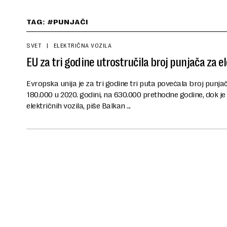
TAG: #PUNJAČI
SVET
ELEKTRIČNA VOZILA
EU za tri godine utrostručila broj punjača za el
Evropska unija je za tri godine tri puta povećala broj punjač
180.000 u 2020. godini, na 630.000 prethodne godine, dok j
električnih vozila, piše Balkan ...