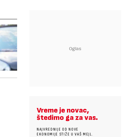
Vreme je novac,
štedimo ga za vas.
NAJVREDNIJE OD NOVE
EKONOMIJE STIŽE U VAŠ MEJL.