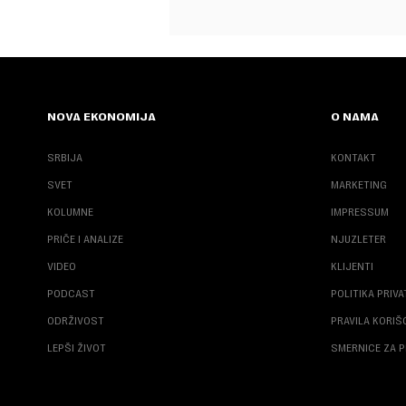
NOVA EKONOMIJA
O NAMA
SRBIJA
KONTAKT
SVET
MARKETING
KOLUMNE
IMPRESSUM
PRIČE I ANALIZE
NJUZLETER
VIDEO
KLIJENTI
PODCAST
POLITIKA PRIV
ODRŽIVOST
PRAVILA KORI
LEPŠI ŽIVOT
SMERNICE ZA P