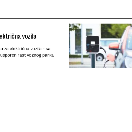
ektrična vozila
a za električna vozila - sa
e usporen rast voznog parka