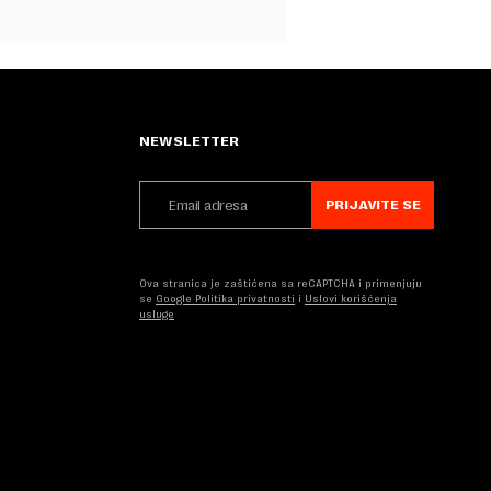
NEWSLETTER
PRIJAVITE SE
Ova stranica je zaštićena sa reCAPTCHA i primenjuju
se
Google Politika privatnosti
i
Uslovi korišćenja
usluge