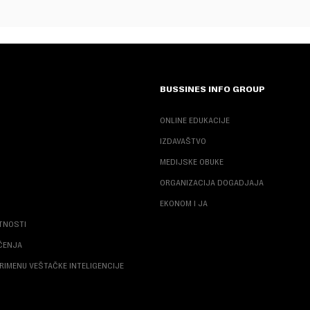
BUSSINES INFO GROUP
ONLINE EDUKACIJE
IZDAVAŠTVO
MEDIJSKE OBUKE
ORGANIZACIJA DOGADJAJA
EKONOM I JA
ATNOSTI
ŠĆENJA
RIMENU VEŠTAČKE INTELIGENCIJE