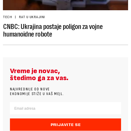
TECH
RAT U UKRAJINI
CNBC: Ukrajina postaje poligon za vojne
humanoidne robote
Vreme je novac,
štedimo ga za vas.
NAJVREDNIJE OD NOVE
EKONOMIJE STIŽE U VAŠ MEJL.
PRIJAVITE SE