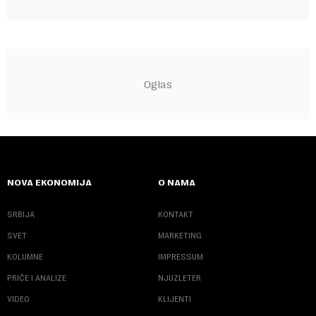
NOVA EKONOMIJA
O NAMA
SRBIJA
KONTAKT
SVET
MARKETING
KOLUMNE
IMPRESSUM
PRIČE I ANALIZE
NJUZLETER
VIDEO
KLIJENTI