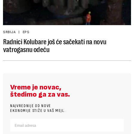
SRBIJA
EPS
Radnici Kolubare još će sačekati na novu
vatrogasnu odeću
Vreme je novac,
štedimo ga za vas.
NAJVREDNIJE OD NOVE
EKONOMIJE STIŽE U VAŠ MEJL.