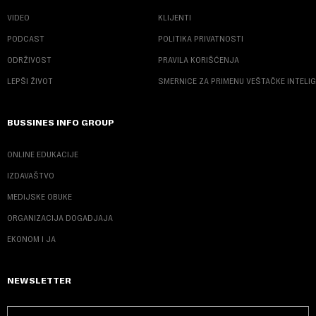
VIDEO
KLIJENTI
PODCAST
POLITIKA PRIVATNOSTI
ODRŽIVOST
PRAVILA KORIŠĆENJA
LEPŠI ŽIVOT
SMERNICE ZA PRIMENU VEŠTAČKE INTELI
BUSSINES INFO GROUP
ONLINE EDUKACIJE
IZDAVAŠTVO
MEDIJSKE OBUKE
ORGANIZACIJA DOGADJAJA
EKONOM I JA
NEWSLETTER