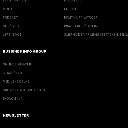
PRIČE I ANALIZE
NJUZLETER
VIDEO
KLIJENTI
PODCAST
POLITIKA PRIVATNOSTI
ODRŽIVOST
PRAVILA KORIŠĆENJA
LEPŠI ŽIVOT
SMERNICE ZA PRIMENU VEŠTAČKE INTELI
BUSSINES INFO GROUP
ONLINE EDUKACIJE
IZDAVAŠTVO
MEDIJSKE OBUKE
ORGANIZACIJA DOGADJAJA
EKONOM I JA
NEWSLETTER