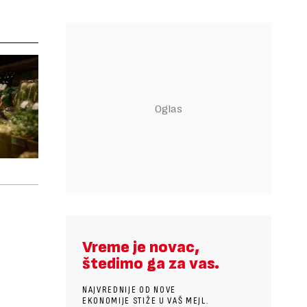
Vreme je novac,
štedimo ga za vas.
NAJVREDNIJE OD NOVE
EKONOMIJE STIŽE U VAŠ MEJL.