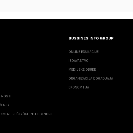
BUSSINES INFO GROUP
ONLINE EDUKACIJE
IZDAVAŠTVO
MEDIJSKE OBUKE
ORGANIZACIJA DOGADJAJA
EKONOM I JA
ATNOSTI
ŠĆENJA
RIMENU VEŠTAČKE INTELIGENCIJE