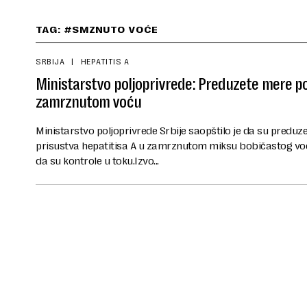
TAG: #SMZNUTO VOĆE
SRBIJA
HEPATITIS A
Ministarstvo poljoprivrede: Preduzete mere p
zamrznutom voću
Ministarstvo poljoprivrede Srbije saopštilo je da su pred
prisustva hepatitisa A u zamrznutom miksu bobičastog voć
da su kontrole u toku.Izvo...