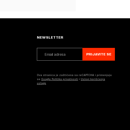
NEWSLETTER
PRIJAVITE SE
Ova stranica je zaštićena sa reCAPTCHA i primenjuju
se
Google Politika privatnosti
i
Uslovi korišćenja
usluge