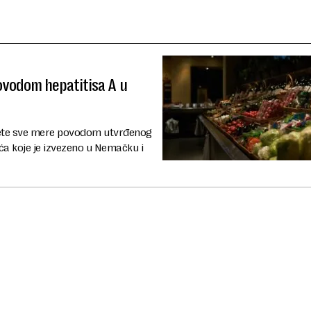
ovodom hepatitisa A u
uzete sve mere povodom utvrđenog
a koje je izvezeno u Nemačku i