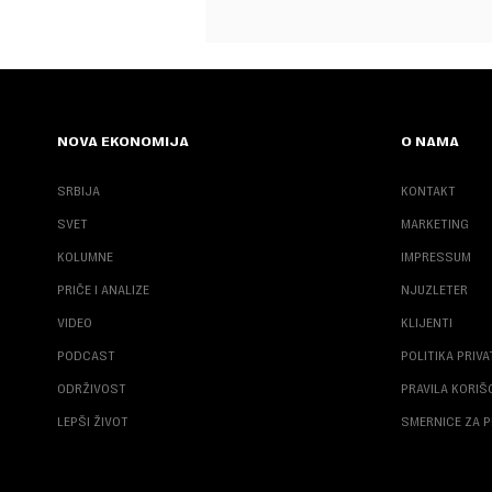
NOVA EKONOMIJA
O NAMA
SRBIJA
KONTAKT
SVET
MARKETING
KOLUMNE
IMPRESSUM
PRIČE I ANALIZE
NJUZLETER
VIDEO
KLIJENTI
PODCAST
POLITIKA PRIV
ODRŽIVOST
PRAVILA KORI
LEPŠI ŽIVOT
SMERNICE ZA P