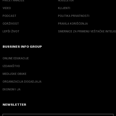
PRIČE I ANALIZE
NJUZLETER
VIDEO
KLIJENTI
PODCAST
POLITIKA PRIVATNOSTI
ODRŽIVOST
PRAVILA KORIŠĆENJA
LEPŠI ŽIVOT
SMERNICE ZA PRIMENU VEŠTAČKE INTELI
BUSSINES INFO GROUP
ONLINE EDUKACIJE
IZDAVAŠTVO
MEDIJSKE OBUKE
ORGANIZACIJA DOGADJAJA
EKONOM I JA
NEWSLETTER