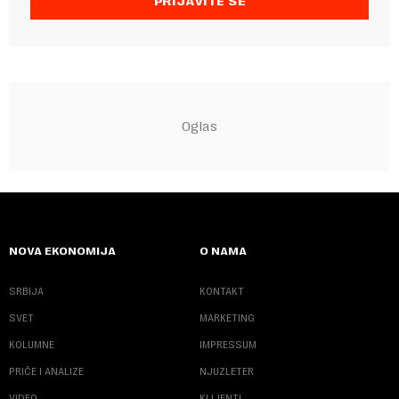
PRIJAVITE SE
NOVA EKONOMIJA
O NAMA
SRBIJA
KONTAKT
SVET
MARKETING
KOLUMNE
IMPRESSUM
PRIČE I ANALIZE
NJUZLETER
VIDEO
KLIJENTI