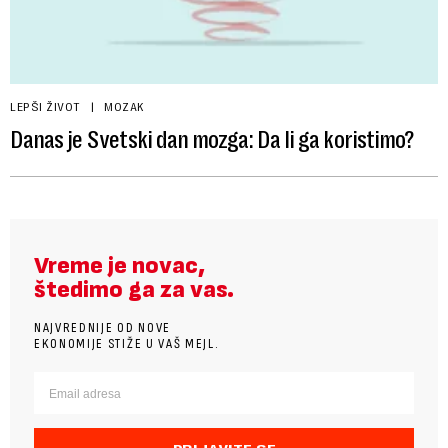
LEPŠI ŽIVOT
MOZAK
Danas je Svetski dan mozga: Da li ga koristimo?
Vreme je novac,
štedimo ga za vas.
NAJVREDNIJE OD NOVE
EKONOMIJE STIŽE U VAŠ MEJL.