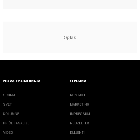
NOVA EKONOMIJA
O NAMA
SRBIJA
KONTAKT
SVET
MARKETING
KOLUMNE
IMPRESSUM
PRIČE I ANALIZE
NJUZLETER
VIDEO
KLIJENTI