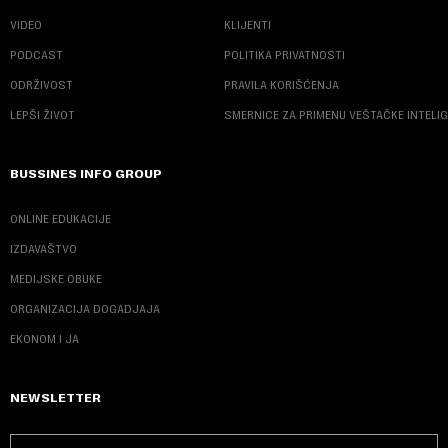
VIDEO
KLIJENTI
PODCAST
POLITIKA PRIVATNOSTI
ODRŽIVOST
PRAVILA KORIŠĆENJA
LEPŠI ŽIVOT
SMERNICE ZA PRIMENU VEŠTAČKE INTELI
BUSSINES INFO GROUP
ONLINE EDUKACIJE
IZDAVAŠTVO
MEDIJSKE OBUKE
ORGANIZACIJA DOGADJAJA
EKONOM I JA
NEWSLETTER