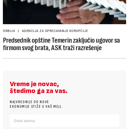
SRBIJA
AGENCIJA ZA SPRECAVANJE KORUPCIJE
Predsednik opštine Temerin zaključio ugovor sa
firmom svog brata, ASK traži razrešenje
Vreme je novac,
štedimo ga za vas.
NAJVREDNIJE OD NOVE
EKONOMIJE STIŽE U VAŠ MEJL.