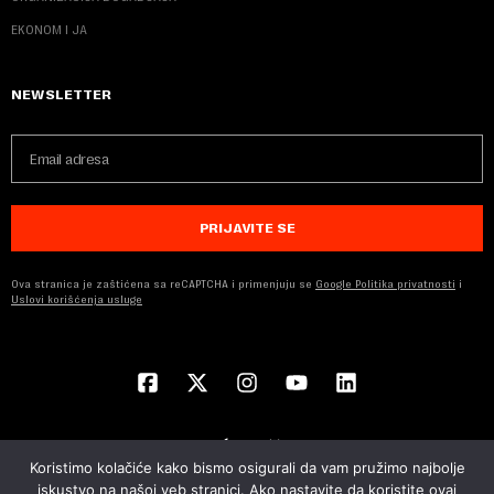
EKONOM I JA
NEWSLETTER
PRIJAVITE SE
Ova stranica je zaštićena sa reCAPTCHA i primenjuju se
Google Politika privatnosti
i
Uslovi korišćenja usluge
Koristimo kolačiće kako bismo osigurali da vam pružimo najbolje
iskustvo na našoj veb stranici. Ako nastavite da koristite ovaj