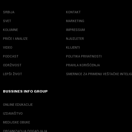
SRBIJA
KONTAKT
SVET
MARKETING
KOLUMNE
IMPRESSUM
PRIČE I ANALIZE
NJUZLETER
VIDEO
KLIJENTI
PODCAST
POLITIKA PRIVATNOSTI
ODRŽIVOST
PRAVILA KORIŠĆENJA
LEPŠI ŽIVOT
SMERNICE ZA PRIMENU VEŠTAČKE INTELI
BUSSINES INFO GROUP
ONLINE EDUKACIJE
IZDAVAŠTVO
MEDIJSKE OBUKE
ORGANIZACIJA DOGADJAJA