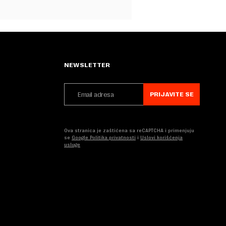
NEWSLETTER
PRIJAVITE SE
Ova stranica je zaštićena sa reCAPTCHA i primenjuju
se
Google Politika privatnosti
i
Uslovi korišćenja
usluge