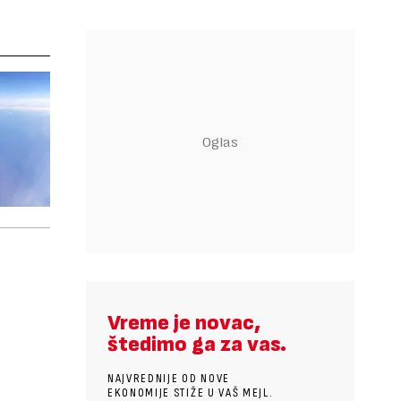
Vreme je novac,
štedimo ga za vas.
NAJVREDNIJE OD NOVE
EKONOMIJE STIŽE U VAŠ MEJL.