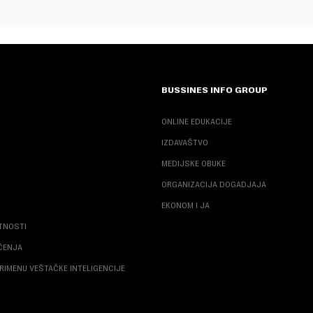
BUSSINES INFO GROUP
ONLINE EDUKACIJE
IZDAVAŠTVO
MEDIJSKE OBUKE
ORGANIZACIJA DOGADJAJA
EKONOM I JA
ATNOSTI
ŠĆENJA
RIMENU VEŠTAČKE INTELIGENCIJE