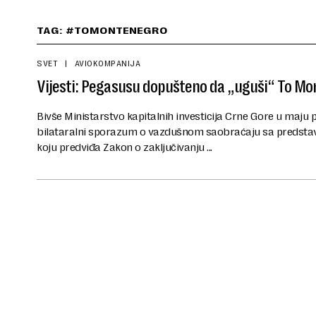
TAG: #TOMONTENEGRO
SVET
AVIOKOMPANIJA
Vijesti: Pegasusu dopušteno da „uguši“ To M
Bivše Ministarstvo kapitalnih investicija Crne Gore u maju p
bilataralni sporazum o vazdušnom saobraćaju sa predsta
koju predviđa Zakon o zaključivanju ...