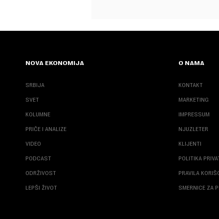
NOVA EKONOMIJA
O NAMA
SRBIJA
KONTAKT
SVET
MARKETING
KOLUMNE
IMPRESSUM
PRIČE I ANALIZE
NJUZLETER
VIDEO
KLIJENTI
PODCAST
POLITIKA PRIV
ODRŽIVOST
PRAVILA KORI
LEPŠI ŽIVOT
SMERNICE ZA P