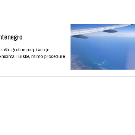
ontenegro
rošle godine potpisalo je
vnicima Turske, mimo procedure