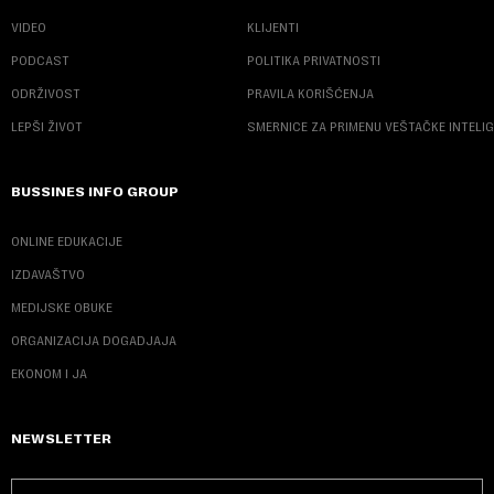
VIDEO
KLIJENTI
PODCAST
POLITIKA PRIVATNOSTI
ODRŽIVOST
PRAVILA KORIŠĆENJA
LEPŠI ŽIVOT
SMERNICE ZA PRIMENU VEŠTAČKE INTELI
BUSSINES INFO GROUP
ONLINE EDUKACIJE
IZDAVAŠTVO
MEDIJSKE OBUKE
ORGANIZACIJA DOGADJAJA
EKONOM I JA
NEWSLETTER