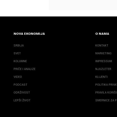
NOVA EKONOMIJA
O NAMA
SRBIJA
KONTAKT
SVET
MARKETING
KOLUMNE
IMPRESSUM
PRIČE I ANALIZE
NJUZLETER
VIDEO
KLIJENTI
PODCAST
POLITIKA PRIV
ODRŽIVOST
PRAVILA KORI
LEPŠI ŽIVOT
SMERNICE ZA P