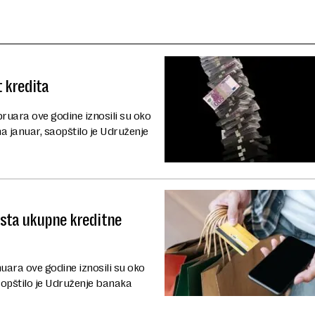
t kredita
bruara ove godine iznosili su oko
na januar, saopštilo je Udruženje
rasta ukupne kreditne
nuara ove godine iznosili su oko
saopštilo je Udruženje banaka