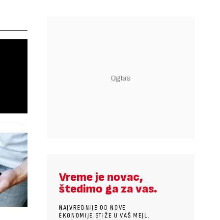
Vreme je novac,
štedimo ga za vas.
NAJVREDNIJE OD NOVE
EKONOMIJE STIŽE U VAŠ MEJL.