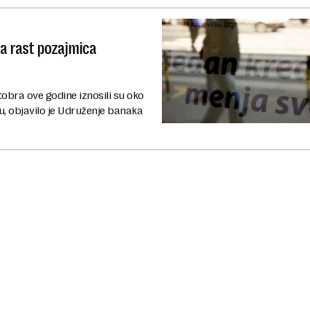
 a rast pozajmica
tobra ove godine iznosili su oko
ru, objavilo je Udruženje banaka