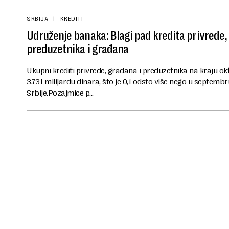
SRBIJA
KREDITI
Udruženje banaka: Blagi pad kredita privrede,
preduzetnika i građana
Ukupni krediti privrede, građana i preduzetnika na kraju ok
3.731 milijardu dinara, što je 0,1 odsto više nego u septemb
Srbije.Pozajmice p...