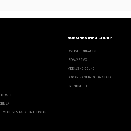
BUSSINES INFO GROUP
ONLINE EDUKACIJE
IZDAVAŠTVO
MEDIJSKE OBUKE
ORGANIZACIJA DOGADJAJA
EKONOM I JA
ATNOSTI
ŠĆENJA
RIMENU VEŠTAČKE INTELIGENCIJE