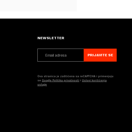
NEWSLETTER
PRIJAVITE SE
Ova stranica je zaštićena sa reCAPTCHA i primenjuju
se
Google Politika privatnosti
i
Uslovi korišćenja
usluge