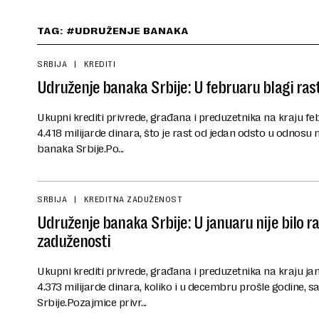
TAG: #UDRUŽENJE BANAKA
SRBIJA
KREDITI
Udruženje banaka Srbije: U februaru blagi ras
Ukupni krediti privrede, građana i preduzetnika na kraju fe
4.418 milijarde dinara, što je rast od jedan odsto u odnosu 
banaka Srbije.Po...
SRBIJA
KREDITNA ZADUŽENOST
Udruženje banaka Srbije: U januaru nije bilo 
zaduženosti
Ukupni krediti privrede, građana i preduzetnika na kraju ja
4.373 milijarde dinara, koliko i u decembru prošle godine, 
Srbije.Pozajmice privr...